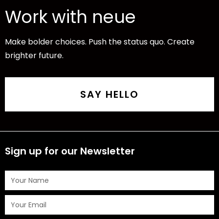
Work with neue
Make bolder choices. Push the status quo. Create
brighter future.
SAY HELLO
Sign up for our Newsletter