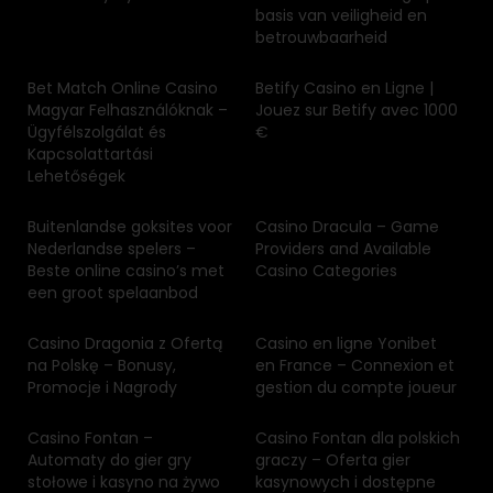
basis van veiligheid en
betrouwbaarheid
Bet Match Online Casino
Betify Casino en Ligne |
Magyar Felhasználóknak –
Jouez sur Betify avec 1000
Ügyfélszolgálat és
€
Kapcsolattartási
Lehetőségek
Buitenlandse goksites voor
Casino Dracula – Game
Nederlandse spelers –
Providers and Available
Beste online casino’s met
Casino Categories
een groot spelaanbod
Casino Dragonia z Ofertą
Casino en ligne Yonibet
na Polskę – Bonusy,
en France – Connexion et
Promocje i Nagrody
gestion du compte joueur
Casino Fontan –
Casino Fontan dla polskich
Automaty do gier gry
graczy – Oferta gier
stołowe i kasyno na żywo
kasynowych i dostępne