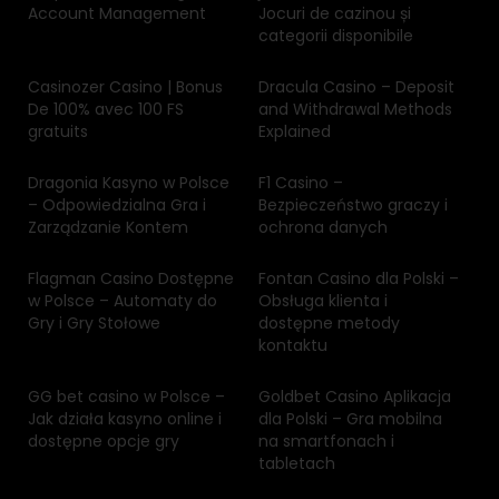
Account Management
Jocuri de cazinou și
categorii disponibile
Casinozer Casino | Bonus
Dracula Casino – Deposit
De 100% avec 100 FS
and Withdrawal Methods
gratuits
Explained
Dragonia Kasyno w Polsce
F1 Casino –
– Odpowiedzialna Gra i
Bezpieczeństwo graczy i
Zarządzanie Kontem
ochrona danych
Flagman Casino Dostępne
Fontan Casino dla Polski –
w Polsce – Automaty do
Obsługa klienta i
Gry i Gry Stołowe
dostępne metody
kontaktu
GG bet casino w Polsce –
Goldbet Casino Aplikacja
Jak działa kasyno online i
dla Polski – Gra mobilna
dostępne opcje gry
na smartfonach i
tabletach