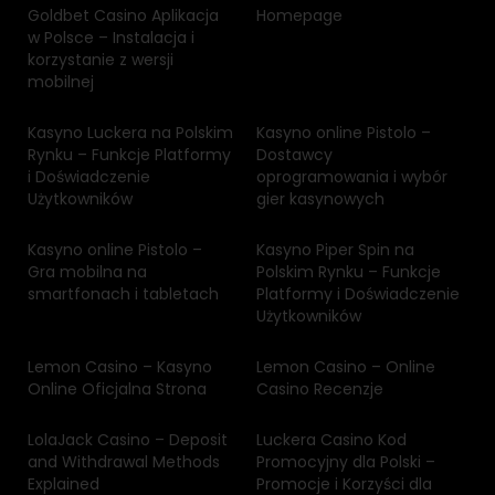
Goldbet Casino Aplikacja
Homepage
w Polsce – Instalacja i
korzystanie z wersji
mobilnej
Kasyno Luckera na Polskim
Kasyno online Pistolo –
Rynku – Funkcje Platformy
Dostawcy
i Doświadczenie
oprogramowania i wybór
Użytkowników
gier kasynowych
Kasyno online Pistolo –
Kasyno Piper Spin na
Gra mobilna na
Polskim Rynku – Funkcje
smartfonach i tabletach
Platformy i Doświadczenie
Użytkowników
Lemon Casino – Kasyno
Lemon Casino – Online
Online Oficjalna Strona
Casino Recenzje
LolaJack Casino – Deposit
Luckera Casino Kod
and Withdrawal Methods
Promocyjny dla Polski –
Explained
Promocje i Korzyści dla