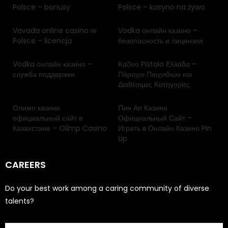
Polsce – bonusy
Polsce – kasyno na żywo
Vavada online casino w
Vodka онлайн казино –
Polsce – licencja
безопасность и лицензия
Vodka онлайн казино –
Καζίνο Pistolo Ελλάδα –
служба поддержки
Πάροχοι Παιχνιδιών και
Διαθέσιμες Κατηγορίες
Олимп казино
Пин Ап Казино
официальный сайт в
Официальный Сайт –
Казахстане – Olimp Casino
Играть в Онлайн Казино Pin
Up
CAREERS
Do your best work among a caring community of diverse
talents?