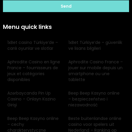
Send
Menu quick links
1xBet casino Türkiye’de –
1xBet Türkiye’de – güvenlik
canlı oyunlar ve slotlar
ve lisans bilgileri
Aphrodite Casino en ligne
Aphrodite Casino France –
France – fournisseurs de
jouer sur mobile depuis un
jeux et catégories
smartphone ou une
disponibles
tablette
Azərbaycanda Pin Up
Beep Beep Kasyno online
Casino – Onlayn Kazino
– bezpieczeństwo i
Girişi
niezawodność
Beep Beep Kasyno online
Beste buitenlandse online
– cechy
casino voor spelers uit
charakterystyczne
Nederland – Ranking op