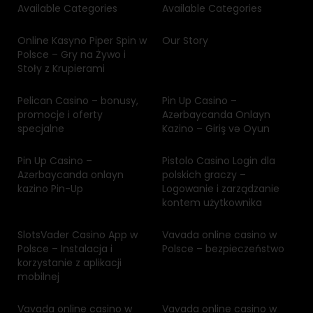
Available Categories
Available Categories
Online Kasyno Piper Spin w
Our Story
Polsce – Gry na Żywo i
Stoły z Krupierami
Pelican Casino – bonusy,
Pin Up Casino –
promocje i oferty
Azərbaycanda Onlayn
specjalne
Kazino – Giriş və Oyun
Pin Up Casino –
Pistolo Casino Login dla
Azərbaycanda onlayn
polskich graczy –
kazino Pin-Up
Logowanie i zarządzanie
kontem użytkownika
SlotsVader Casino App w
Vavada online casino w
Polsce – Instalacja i
Polsce – bezpieczeństwo
korzystanie z aplikacji
mobilnej
Vavada online casino w
Vavada online casino w