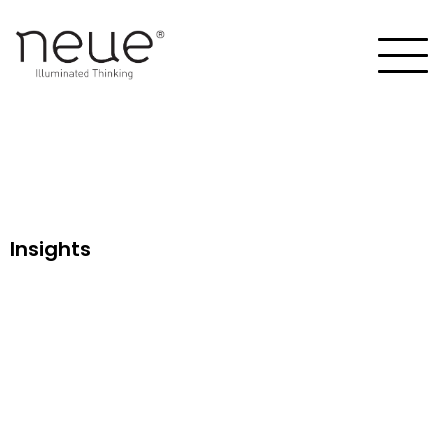
Insights