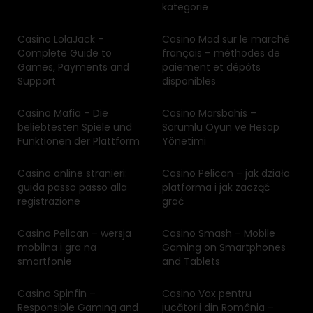
kategorie
Casino LolaJack –
Casino Mad sur le marché
Complete Guide to
français – méthodes de
Games, Payments and
paiement et dépôts
Support
disponibles
Casino Mafia – Die
Casino Marsbahis –
beliebtesten Spiele und
Sorumlu Oyun ve Hesap
Funktionen der Plattform
Yönetimi
Casino online stranieri:
Casino Pelican – jak działa
guida passo passo alla
platforma i jak zacząć
registrazione
grać
Casino Pelican – wersja
Casino Smash – Mobile
mobilna i gra na
Gaming on Smartphones
smartfonie
and Tablets
Casino Spinfin –
Casino Vox pentru
Responsible Gaming and
jucătorii din România –