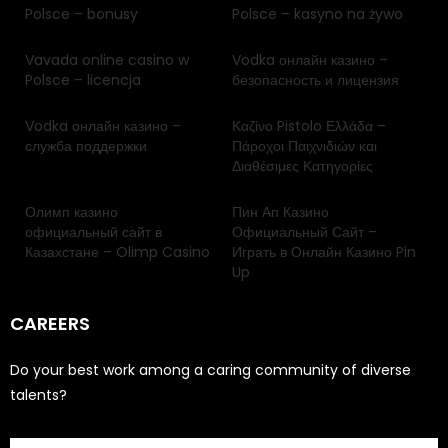
Polsce – bonusy
Polsce – kasyno na żywo
Vavada online casino w
Vodka онлайн казино –
Polsce – licencja
безопасность и лицензия
Vodka онлайн казино –
Καζίνο Pistolo Ελλάδα –
служба поддержки
Πάροχοι Παιχνιδιών και
Διαθέσιμες Κατηγορίες
Олимп казино
Пин Ап Казино
официальный сайт в
Официальный Сайт –
Казахстане – Olimp Casino
Играть в Онлайн Казино Pin
Up
CAREERS
Do your best work among a caring community of diverse
talents?