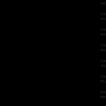
za
Cas
sm
Ca
Sm
Cas
Ac
Cas
Joc
Cas
FS 
Dra
Met