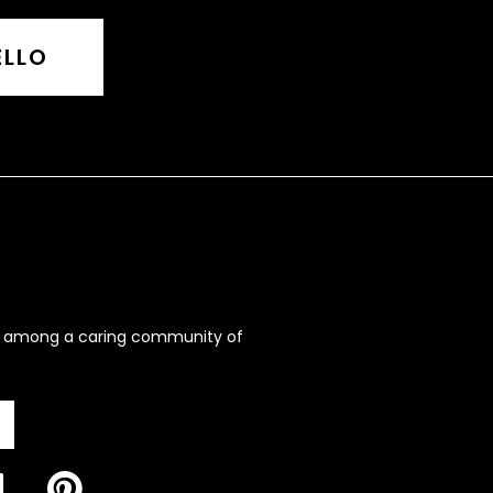
ELLO
k among a caring community of