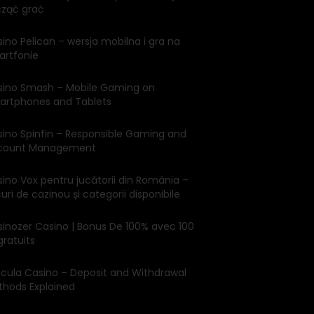
cząć grać
ino Pelican – wersja mobilna i gra na
artfonie
sino Smash – Mobile Gaming on
artphones and Tablets
ino Spinfin – Responsible Gaming and
count Management
ino Vox pentru jucătorii din România –
uri de cazinou și categorii disponibile
inozer Casino | Bonus De 100% avec 100
gratuits
cula Casino – Deposit and Withdrawal
hods Explained