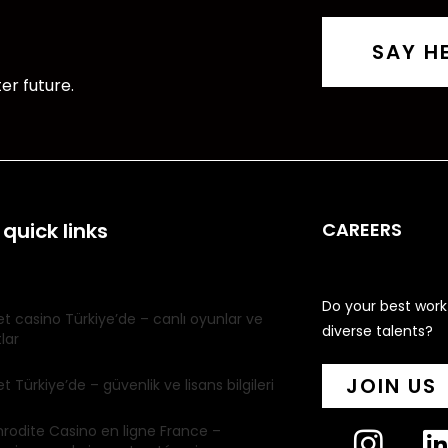
SAY H
er future.
quick links
CAREERS
Do your best wor
et casino Türkiye’de – canlı oyunlar ve
diverse talents?
tlar
JOIN US
et Türkiye’de – güvenlik ve lisans bilgileri
rodite Casino en ligne France –