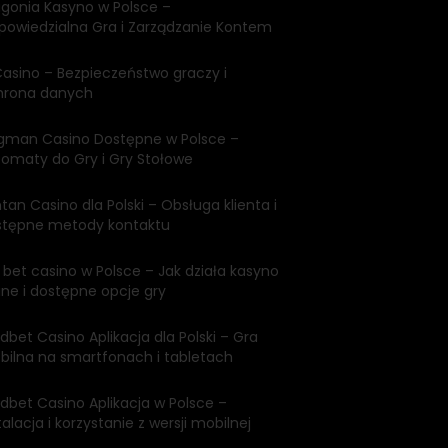
gonia Kasyno w Polsce –
owiedzialna Gra i Zarządzanie Kontem
Casino – Bezpieczeństwo graczy i
hrona danych
agman Casino Dostępne w Polsce –
omaty do Gry i Gry Stołowe
tan Casino dla Polski – Obsługa klienta i
stępne metody kontaktu
bet casino w Polsce – Jak działa kasyno
ine i dostępne opcje gry
dbet Casino Aplikacja dla Polski – Gra
ilna na smartfonach i tabletach
dbet Casino Aplikacja w Polsce –
talacja i korzystanie z wersji mobilnej