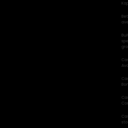
Kap
Bet
av
Bui
spe
gr
Cas
Ava
Cas
Bon
Cas
Con
Cas
sto