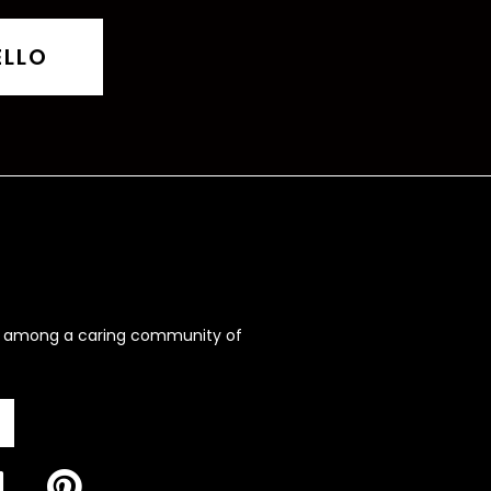
ELLO
k among a caring community of