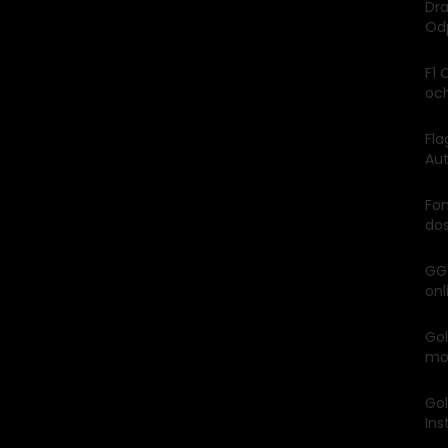
Dra
Odp
F1 
oc
Fl
Aut
Fon
do
GG 
onl
Gol
mob
Gol
Ins