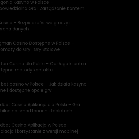
gonia Kasyno w Polsce –
owiedzialna Gra i Zarządzanie Kontem
Casino – Bezpieczeństwo graczy i
hrona danych
agman Casino Dostępne w Polsce –
omaty do Gry i Gry Stołowe
tan Casino dla Polski – Obsługa klienta i
stępne metody kontaktu
bet casino w Polsce – Jak działa kasyno
ine i dostępne opcje gry
dbet Casino Aplikacja dla Polski – Gra
ilna na smartfonach i tabletach
dbet Casino Aplikacja w Polsce –
talacja i korzystanie z wersji mobilnej