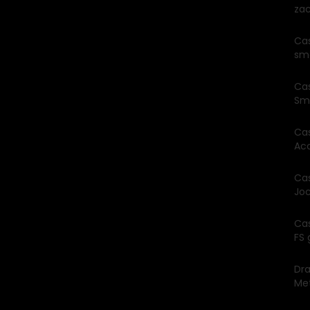
za
Cas
sm
Ca
Sm
Cas
Ac
Cas
Joc
Cas
FS 
Dra
Met