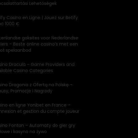
csolattartási Lehetőségek
ify Casino en Ligne | Jouez sur Betify
ec 1000 €
tenlandse goksites voor Nederlandse
lers – Beste online casino’s met een
oot spelaanbod
ino Dracula – Game Providers and
ilable Casino Categories
ino Dragonia z Ofertą na Polskę –
usy, Promocje i Nagrody
ino en ligne Yonibet en France –
nexion et gestion du compte joueur
ino Fontan – Automaty do gier gry
łowe i kasyno na żywo