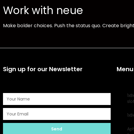
Work with neue
Make bolder choices. Push the status quo. Create bright
Sign up for our Newsletter
Menu 
1xB
slo
1xB
Send
Aph