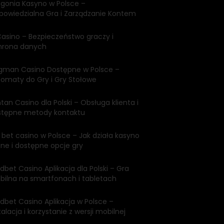
gonia Kasyno w Polsce –
owiedzialna Gra i Zarządzanie Kontem
Casino – Bezpieczeństwo graczy i
hrona danych
agman Casino Dostępne w Polsce –
omaty do Gry i Gry Stołowe
tan Casino dla Polski – Obsługa klienta i
stępne metody kontaktu
bet casino w Polsce – Jak działa kasyno
ine i dostępne opcje gry
dbet Casino Aplikacja dla Polski – Gra
ilna na smartfonach i tabletach
dbet Casino Aplikacja w Polsce –
talacja i korzystanie z wersji mobilnej