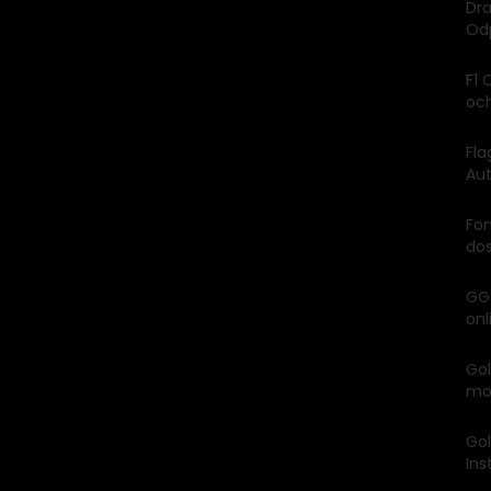
Dra
Odp
F1 
oc
Fl
Aut
Fon
do
GG 
onl
Gol
mob
Gol
Ins