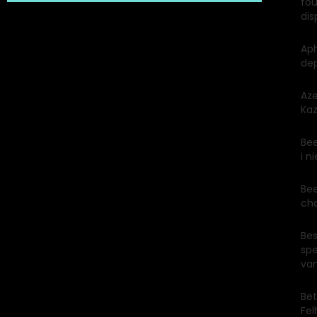
fou
dis
Aph
dep
Azə
Kaz
Bee
i n
Bee
ch
Bes
spe
van
Bet
Fel