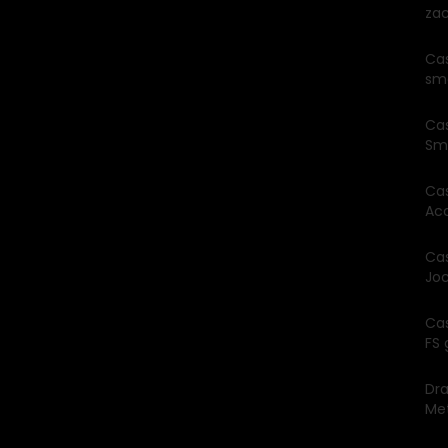
za
Cas
sm
Ca
Sm
Cas
Ac
Cas
Joc
Cas
FS 
Dra
Met