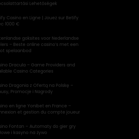
csolattartási Lehetőségek
ify Casino en Ligne | Jouez sur Betify
ec 1000 €
tenlandse goksites voor Nederlandse
lers – Beste online casino’s met een
oot spelaanbod
ino Dracula – Game Providers and
ilable Casino Categories
ino Dragonia z Ofertą na Polskę –
usy, Promocje i Nagrody
ino en ligne Yonibet en France –
nexion et gestion du compte joueur
ino Fontan – Automaty do gier gry
łowe i kasyno na żywo