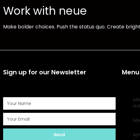
Work with neue
Make bolder choices. Push the status quo. Create bright
Sign up for our Newsletter
Menu 
1xB
slo
1xB
Send
Aph