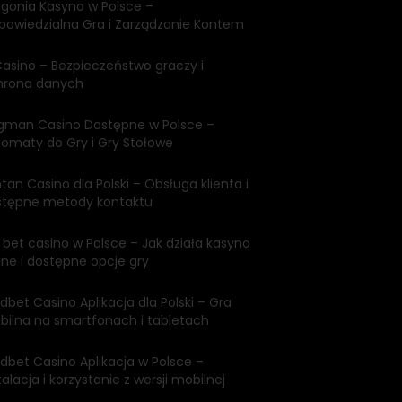
gonia Kasyno w Polsce –
owiedzialna Gra i Zarządzanie Kontem
Casino – Bezpieczeństwo graczy i
hrona danych
agman Casino Dostępne w Polsce –
omaty do Gry i Gry Stołowe
tan Casino dla Polski – Obsługa klienta i
stępne metody kontaktu
bet casino w Polsce – Jak działa kasyno
ine i dostępne opcje gry
dbet Casino Aplikacja dla Polski – Gra
ilna na smartfonach i tabletach
dbet Casino Aplikacja w Polsce –
talacja i korzystanie z wersji mobilnej