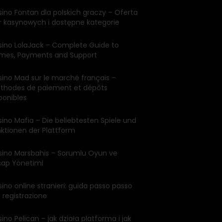
ino Fontan dla polskich graczy – Oferta
r kasynowych i dostępne kategorie
ino LolaJack – Complete Guide to
mes, Payments and Support
ino Mad sur le marché français –
thodes de paiement et dépôts
ponibles
ino Mafia – Die beliebtesten Spiele und
ktionen der Plattform
ino Marsbahis – Sorumlu Oyun ve
sap Yönetimi
ino online stranieri: guida passo passo
a registrazione
ino Pelican – jak działa platforma i jak