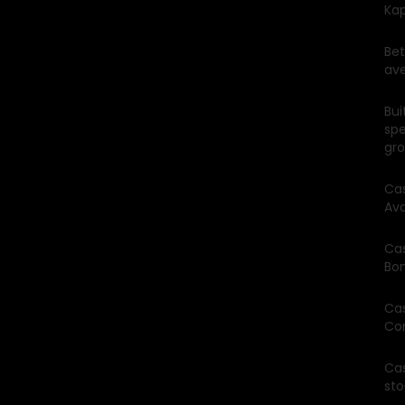
Kap
Bet
av
Bui
spe
gr
Cas
Ava
Cas
Bon
Cas
Con
Cas
sto