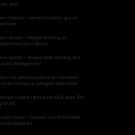
cząć grać
ino Pelican – wersja mobilna i gra na
artfonie
sino Smash – Mobile Gaming on
artphones and Tablets
ino Spinfin – Responsible Gaming and
count Management
ino Vox pentru jucătorii din România –
uri de cazinou și categorii disponibile
inozer Casino | Bonus De 100% avec 100
gratuits
cula Casino – Deposit and Withdrawal
hods Explained