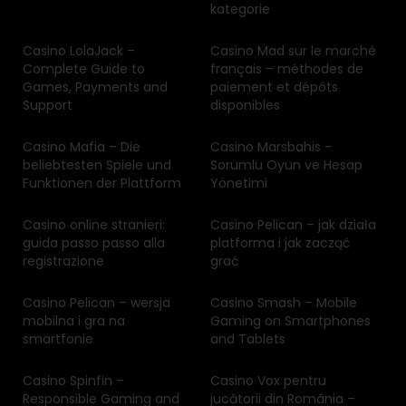
kategorie
Casino LolaJack –
Casino Mad sur le marché
Complete Guide to
français – méthodes de
Games, Payments and
paiement et dépôts
Support
disponibles
Casino Mafia – Die
Casino Marsbahis –
beliebtesten Spiele und
Sorumlu Oyun ve Hesap
Funktionen der Plattform
Yönetimi
Casino online stranieri:
Casino Pelican – jak działa
guida passo passo alla
platforma i jak zacząć
registrazione
grać
Casino Pelican – wersja
Casino Smash – Mobile
mobilna i gra na
Gaming on Smartphones
smartfonie
and Tablets
Casino Spinfin –
Casino Vox pentru
Responsible Gaming and
jucătorii din România –