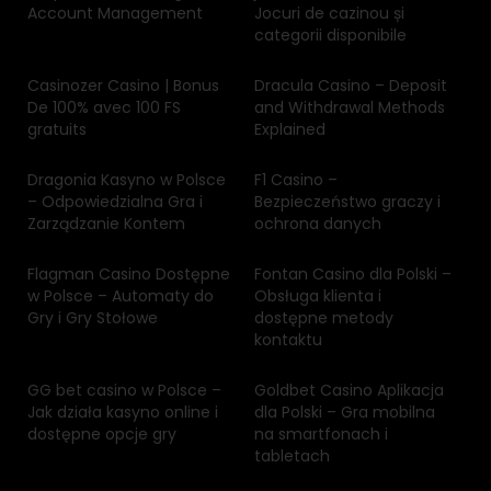
Account Management
Jocuri de cazinou și
categorii disponibile
Casinozer Casino | Bonus
Dracula Casino – Deposit
De 100% avec 100 FS
and Withdrawal Methods
gratuits
Explained
Dragonia Kasyno w Polsce
F1 Casino –
– Odpowiedzialna Gra i
Bezpieczeństwo graczy i
Zarządzanie Kontem
ochrona danych
Flagman Casino Dostępne
Fontan Casino dla Polski –
w Polsce – Automaty do
Obsługa klienta i
Gry i Gry Stołowe
dostępne metody
kontaktu
GG bet casino w Polsce –
Goldbet Casino Aplikacja
Jak działa kasyno online i
dla Polski – Gra mobilna
dostępne opcje gry
na smartfonach i
tabletach