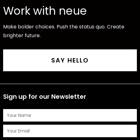
Work with neue
Make bolder choices. Push the status quo. Create
brighter future.
SAY HELLO
Sign up for our Newsletter