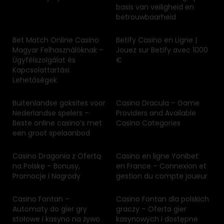
basis van veiligheid en
betrouwbaarheid
Bet Match Online Casino
Betify Casino en Ligne |
Magyar Felhasználóknak –
Jouez sur Betify avec 1000
Ügyfélszolgálat és
€
Kapcsolattartási
Lehetőségek
Buitenlandse goksites voor
Casino Dracula – Game
Nederlandse spelers –
Providers and Available
Beste online casino’s met
Casino Categories
een groot spelaanbod
Casino Dragonia z Ofertą
Casino en ligne Yonibet
na Polskę – Bonusy,
en France – Connexion et
Promocje i Nagrody
gestion du compte joueur
Casino Fontan –
Casino Fontan dla polskich
Automaty do gier gry
graczy – Oferta gier
stołowe i kasyno na żywo
kasynowych i dostępne