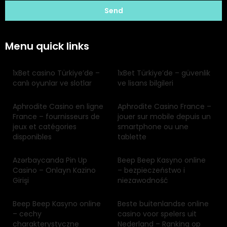
Send
Menu quick links
1xBet casino Türkiye’de –
1xBet Türkiye’de – güvenlik
canlı oyunlar ve slotlar
ve lisans bilgileri
Aphrodite Casino en ligne
Aphrodite Casino France –
France – fournisseurs de
jouer sur mobile depuis un
jeux et catégories
smartphone ou une
disponibles
tablette
Azərbaycanda Pin Up
Beep Beep Kasyno online
Casino – Onlayn Kazino
– bezpieczeństwo i
Girişi
niezawodność
Beep Beep Kasyno online
Beste buitenlandse online
– cechy
casino voor spelers uit
charakterystyczne
Nederland – Ranking op