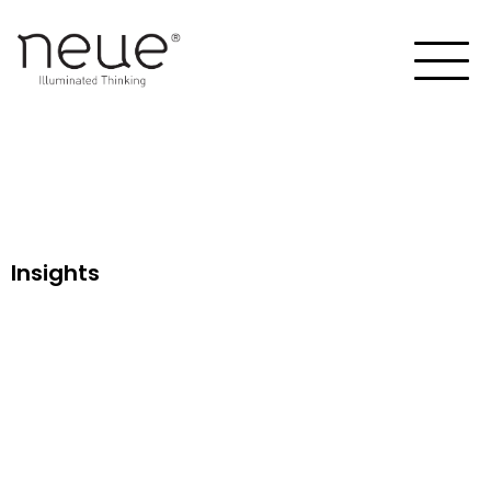
Insights