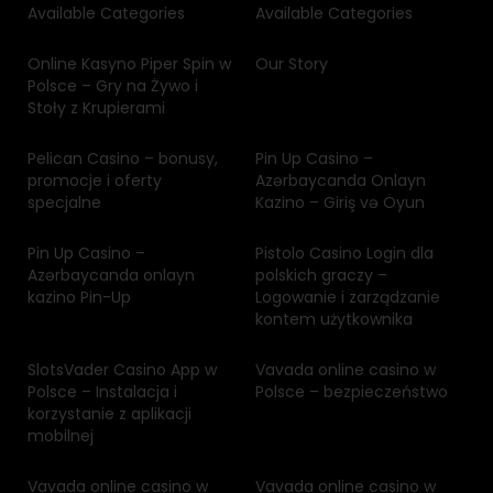
Available Categories
Available Categories
Online Kasyno Piper Spin w
Our Story
Polsce – Gry na Żywo i
Stoły z Krupierami
Pelican Casino – bonusy,
Pin Up Casino –
promocje i oferty
Azərbaycanda Onlayn
specjalne
Kazino – Giriş və Oyun
Pin Up Casino –
Pistolo Casino Login dla
Azərbaycanda onlayn
polskich graczy –
kazino Pin-Up
Logowanie i zarządzanie
kontem użytkownika
SlotsVader Casino App w
Vavada online casino w
Polsce – Instalacja i
Polsce – bezpieczeństwo
korzystanie z aplikacji
mobilnej
Vavada online casino w
Vavada online casino w