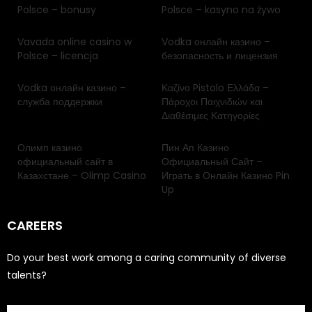
Polsce – bonusy
Polsce – kasyno na żywo
Vavada online casino w
Vodka онлайн казино –
Polsce – licencja
безопасность и лицензия
Vodka онлайн казино –
Καζίνο Pistolo Ελλάδα –
служба поддержки
Πάροχοι Παιχνιδιών και
Διαθέσιμες Κατηγορίες
Олимп казино
Пин Ап Казино
официальный сайт в
Официальный Сайт –
Казахстане – Olimp Casino
Играть в Онлайн Казино Pin
Up
CAREERS
Do your best work among a caring community of diverse
talents?