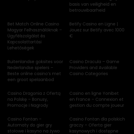
basis van veiligheid en
betrouwbaarheid
Bet Match Online Casino
Betify Casino en Ligne |
Magyar Felhasználóknak –
Jouez sur Betify avec 1000
Ügyfélszolgálat és
€
Kapcsolattartási
Lehetőségek
Buitenlandse goksites voor
Casino Dracula – Game
Nederlandse spelers –
Providers and Available
Beste online casino’s met
Casino Categories
een groot spelaanbod
Casino Dragonia z Ofertą
Casino en ligne Yonibet
na Polskę – Bonusy,
en France – Connexion et
Promocje i Nagrody
gestion du compte joueur
Casino Fontan –
Casino Fontan dla polskich
Automaty do gier gry
graczy – Oferta gier
stołowe i kasyno na żywo
kasynowych i dostępne