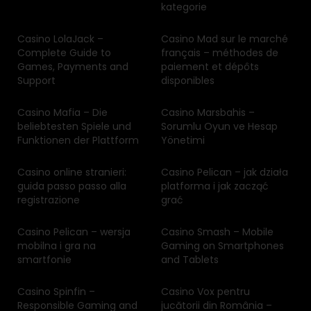
kategorie
Casino LolaJack –
Casino Mad sur le marché
Complete Guide to
français – méthodes de
Games, Payments and
paiement et dépôts
Support
disponibles
Casino Mafia – Die
Casino Marsbahis –
beliebtesten Spiele und
Sorumlu Oyun ve Hesap
Funktionen der Plattform
Yönetimi
Casino online stranieri:
Casino Pelican – jak działa
guida passo passo alla
platforma i jak zacząć
registrazione
grać
Casino Pelican – wersja
Casino Smash – Mobile
mobilna i gra na
Gaming on Smartphones
smartfonie
and Tablets
Casino Spinfin –
Casino Vox pentru
Responsible Gaming and
jucătorii din România –