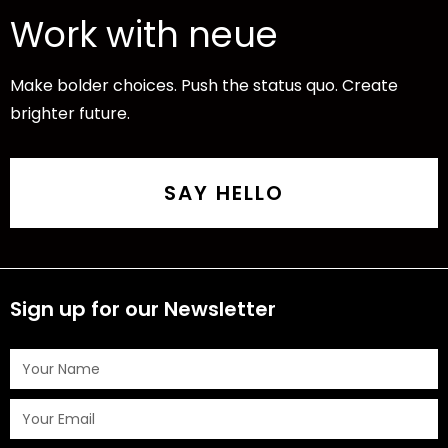
Work with neue
Make bolder choices. Push the status quo. Create
brighter future.
SAY HELLO
Sign up for our Newsletter