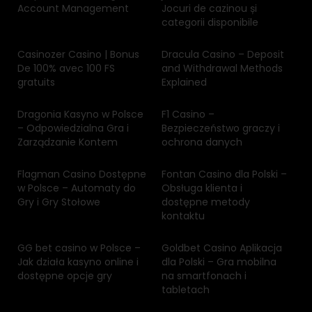
Account Management
Jocuri de cazinou și
categorii disponibile
Casinozer Casino | Bonus
Dracula Casino – Deposit
De 100% avec 100 FS
and Withdrawal Methods
gratuits
Explained
Dragonia Kasyno w Polsce
F1 Casino –
– Odpowiedzialna Gra i
Bezpieczeństwo graczy i
Zarządzanie Kontem
ochrona danych
Flagman Casino Dostępne
Fontan Casino dla Polski –
w Polsce – Automaty do
Obsługa klienta i
Gry i Gry Stołowe
dostępne metody
kontaktu
GG bet casino w Polsce –
Goldbet Casino Aplikacja
Jak działa kasyno online i
dla Polski – Gra mobilna
dostępne opcje gry
na smartfonach i
tabletach