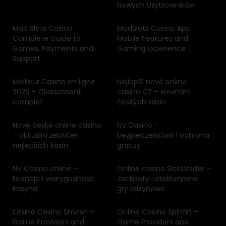
Nowych Użytkowników
Mad Slots Casino –
MadSlots Casino App –
Complete Guide to
Mobile Features and
Games, Payments and
Gaming Experience
Support
Meilleur Casino en ligne
Nejlepší nové online
2026 – Classement
casino CZ – srovnání
complet
českých kasin
Nové české online casino
NV Casino –
– aktuální žebříček
bezpieczeństwo i ochrona
nejlepších kasin
graczy
NV Casino online –
Online casino SlotsVader –
licencja i wiarygodność
Jackpoty i ekskluzywne
kasyna
gry kasynowe
Online Casino Smash –
Online Casino Spinfin –
Game Providers and
Game Providers and