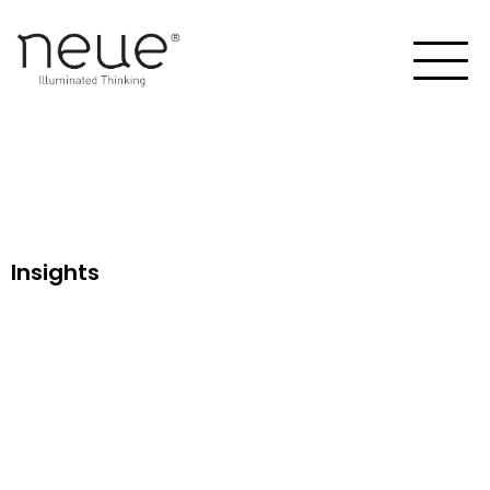
Insights