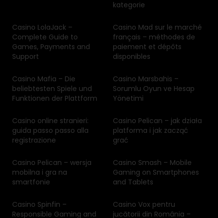
kategorie
Casino LolaJack –
Casino Mad sur le marché
Complete Guide to
français – méthodes de
Games, Payments and
paiement et dépôts
Support
disponibles
Casino Mafia – Die
Casino Marsbahis –
beliebtesten Spiele und
Sorumlu Oyun ve Hesap
Funktionen der Plattform
Yönetimi
Casino online stranieri:
Casino Pelican – jak działa
guida passo passo alla
platforma i jak zacząć
registrazione
grać
Casino Pelican – wersja
Casino Smash – Mobile
mobilna i gra na
Gaming on Smartphones
smartfonie
and Tablets
Casino Spinfin –
Casino Vox pentru
Responsible Gaming and
jucătorii din România –