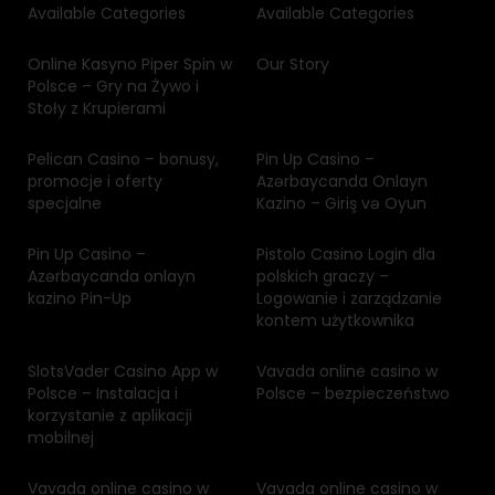
Available Categories
Available Categories
Online Kasyno Piper Spin w
Our Story
Polsce – Gry na Żywo i
Stoły z Krupierami
Pelican Casino – bonusy,
Pin Up Casino –
promocje i oferty
Azərbaycanda Onlayn
specjalne
Kazino – Giriş və Oyun
Pin Up Casino –
Pistolo Casino Login dla
Azərbaycanda onlayn
polskich graczy –
kazino Pin-Up
Logowanie i zarządzanie
kontem użytkownika
SlotsVader Casino App w
Vavada online casino w
Polsce – Instalacja i
Polsce – bezpieczeństwo
korzystanie z aplikacji
mobilnej
Vavada online casino w
Vavada online casino w