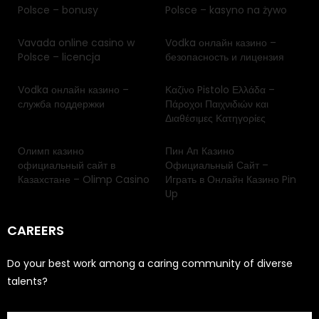
Polsce – bonusy
Polsce – kasyno na żywo
Vavada online casino w
Vodka онлайн казино –
Polsce – licencja
безопасность и лицензия
Vodka онлайн казино –
Καζίνο Pistolo Ελλάδα –
служба поддержки
Πάροχοι Παιχνιδιών και
Διαθέσιμες Κατηγορίες
Олимп казино
Пин Ап Казино
официальный сайт в
Официальный Сайт –
Казахстане – Olimp Casino
Играть в Онлайн Казино Pin
Up
CAREERS
Do your best work among a caring community of diverse
talents?