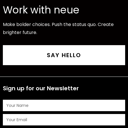
Work with neue
Make bolder choices. Push the status quo. Create
brighter future.
SAY HELLO
Sign up for our Newsletter