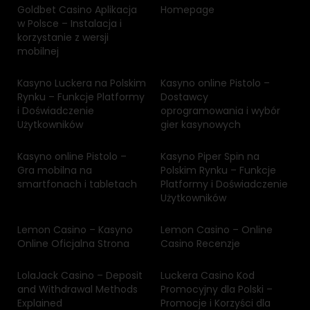
Goldbet Casino Aplikacja
Homepage
w Polsce – Instalacja i
korzystanie z wersji
mobilnej
Kasyno Luckera na Polskim
Kasyno online Pistolo –
Rynku – Funkcje Platformy
Dostawcy
i Doświadczenie
oprogramowania i wybór
Użytkowników
gier kasynowych
Kasyno online Pistolo –
Kasyno Piper Spin na
Gra mobilna na
Polskim Rynku – Funkcje
smartfonach i tabletach
Platformy i Doświadczenie
Użytkowników
Lemon Casino – Kasyno
Lemon Casino – Online
Online Oficjalna Strona
Casino Recenzje
LolaJack Casino – Deposit
Luckera Casino Kod
and Withdrawal Methods
Promocyjny dla Polski –
Explained
Promocje i Korzyści dla