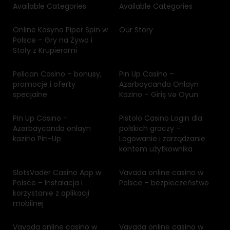
Available Categories
Available Categories
Online Kasyno Piper Spin w
Our Story
Polsce – Gry na Żywo i
Stoły z Krupierami
Pelican Casino – bonusy,
Pin Up Casino –
promocje i oferty
Azərbaycanda Onlayn
specjalne
Kazino – Giriş və Oyun
Pin Up Casino –
Pistolo Casino Login dla
Azərbaycanda onlayn
polskich graczy –
kazino Pin-Up
Logowanie i zarządzanie
kontem użytkownika
SlotsVader Casino App w
Vavada online casino w
Polsce – Instalacja i
Polsce – bezpieczeństwo
korzystanie z aplikacji
mobilnej
Vavada online casino w
Vavada online casino w