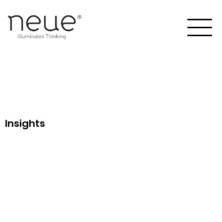
Insights