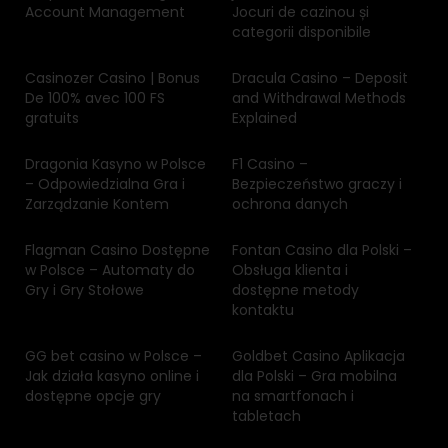
Account Management
Jocuri de cazinou și
categorii disponibile
Casinozer Casino | Bonus
Dracula Casino – Deposit
De 100% avec 100 FS
and Withdrawal Methods
gratuits
Explained
Dragonia Kasyno w Polsce
F1 Casino –
– Odpowiedzialna Gra i
Bezpieczeństwo graczy i
Zarządzanie Kontem
ochrona danych
Flagman Casino Dostępne
Fontan Casino dla Polski –
w Polsce – Automaty do
Obsługa klienta i
Gry i Gry Stołowe
dostępne metody
kontaktu
GG bet casino w Polsce –
Goldbet Casino Aplikacja
Jak działa kasyno online i
dla Polski – Gra mobilna
dostępne opcje gry
na smartfonach i
tabletach