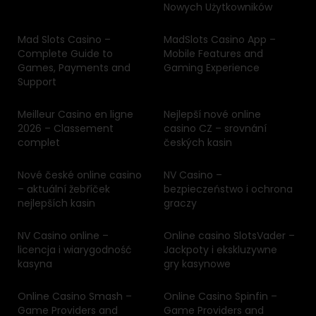
Nowych Użytkowników
Mad Slots Casino –
MadSlots Casino App –
Complete Guide to
Mobile Features and
Games, Payments and
Gaming Experience
Support
Meilleur Casino en ligne
Nejlepší nové online
2026 – Classement
casino CZ – srovnání
complet
českých kasin
Nové české online casino
NV Casino –
– aktuální žebříček
bezpieczeństwo i ochrona
nejlepších kasin
graczy
NV Casino online –
Online casino SlotsVader –
licencja i wiarygodność
Jackpoty i ekskluzywne
kasyna
gry kasynowe
Online Casino Smash –
Online Casino Spinfin –
Game Providers and
Game Providers and