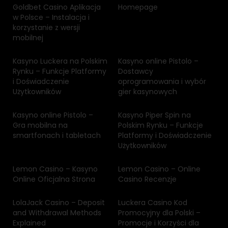
Goldbet Casino Aplikacja
Homepage
w Polsce – Instalacja i
korzystanie z wersji
mobilnej
Kasyno Luckera na Polskim
Kasyno online Pistolo –
Rynku – Funkcje Platformy
Dostawcy
i Doświadczenie
oprogramowania i wybór
Użytkowników
gier kasynowych
Kasyno online Pistolo –
Kasyno Piper Spin na
Gra mobilna na
Polskim Rynku – Funkcje
smartfonach i tabletach
Platformy i Doświadczenie
Użytkowników
Lemon Casino – Kasyno
Lemon Casino – Online
Online Oficjalna Strona
Casino Recenzje
LolaJack Casino – Deposit
Luckera Casino Kod
and Withdrawal Methods
Promocyjny dla Polski –
Explained
Promocje i Korzyści dla