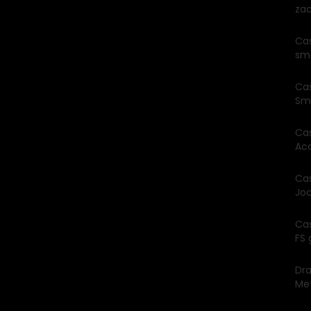
za
Cas
sm
Ca
Sm
Cas
Ac
Cas
Joc
Cas
FS 
Dra
Met