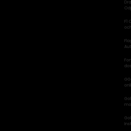
Dra
Odp
F1 
oc
Fl
Aut
Fon
do
GG 
onl
Gol
mob
Gol
Ins