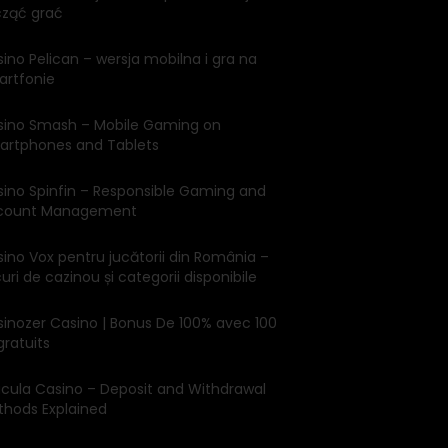
cząć grać
ino Pelican – wersja mobilna i gra na
artfonie
sino Smash – Mobile Gaming on
artphones and Tablets
ino Spinfin – Responsible Gaming and
count Management
ino Vox pentru jucătorii din România –
uri de cazinou și categorii disponibile
inozer Casino | Bonus De 100% avec 100
gratuits
cula Casino – Deposit and Withdrawal
hods Explained