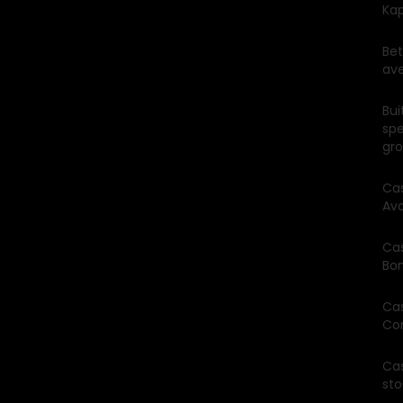
Kap
Bet
av
Bui
spe
gr
Cas
Ava
Cas
Bon
Cas
Con
Cas
sto