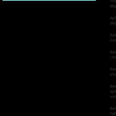
fou
dis
Aph
dep
Azə
Kaz
Bee
i n
Bee
ch
Bes
spe
van
Bet
Fel