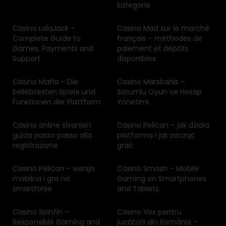
kategorie
Casino LolaJack –
Casino Mad sur le marché
Complete Guide to
français – méthodes de
Games, Payments and
paiement et dépôts
Support
disponibles
Casino Mafia – Die
Casino Marsbahis –
beliebtesten Spiele und
Sorumlu Oyun ve Hesap
Funktionen der Plattform
Yönetimi
Casino online stranieri:
Casino Pelican – jak działa
guida passo passo alla
platforma i jak zacząć
registrazione
grać
Casino Pelican – wersja
Casino Smash – Mobile
mobilna i gra na
Gaming on Smartphones
smartfonie
and Tablets
Casino Spinfin –
Casino Vox pentru
Responsible Gaming and
jucătorii din România –