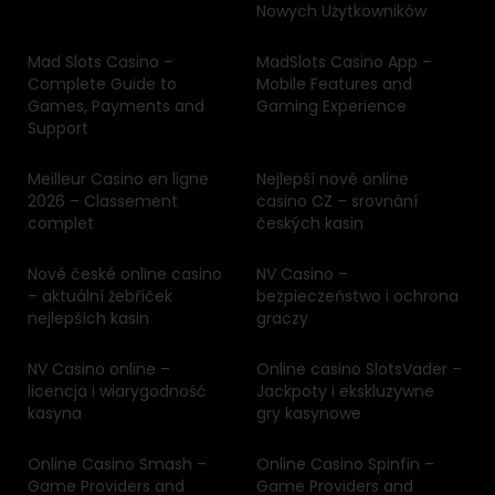
Nowych Użytkowników
Mad Slots Casino –
MadSlots Casino App –
Complete Guide to
Mobile Features and
Games, Payments and
Gaming Experience
Support
Meilleur Casino en ligne
Nejlepší nové online
2026 – Classement
casino CZ – srovnání
complet
českých kasin
Nové české online casino
NV Casino –
– aktuální žebříček
bezpieczeństwo i ochrona
nejlepších kasin
graczy
NV Casino online –
Online casino SlotsVader –
licencja i wiarygodność
Jackpoty i ekskluzywne
kasyna
gry kasynowe
Online Casino Smash –
Online Casino Spinfin –
Game Providers and
Game Providers and