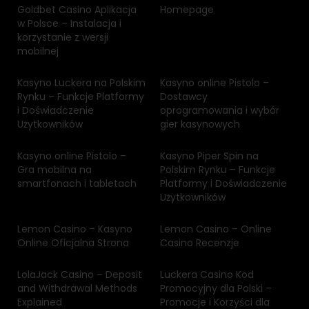
Goldbet Casino Aplikacja
Homepage
w Polsce – Instalacja i
korzystanie z wersji
mobilnej
Kasyno Luckera na Polskim
Kasyno online Pistolo –
Rynku – Funkcje Platformy
Dostawcy
i Doświadczenie
oprogramowania i wybór
Użytkowników
gier kasynowych
Kasyno online Pistolo –
Kasyno Piper Spin na
Gra mobilna na
Polskim Rynku – Funkcje
smartfonach i tabletach
Platformy i Doświadczenie
Użytkowników
Lemon Casino – Kasyno
Lemon Casino – Online
Online Oficjalna Strona
Casino Recenzje
LolaJack Casino – Deposit
Luckera Casino Kod
and Withdrawal Methods
Promocyjny dla Polski –
Explained
Promocje i Korzyści dla