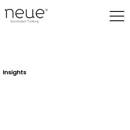
Insights