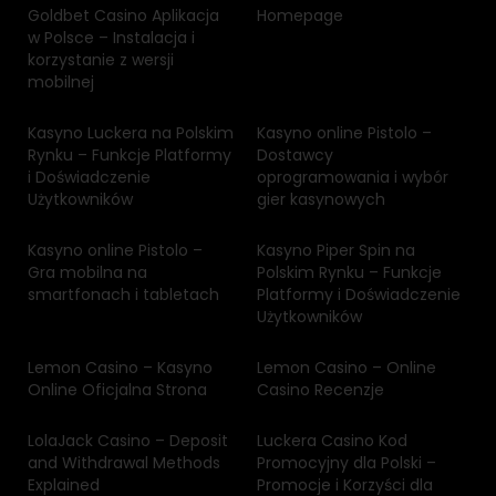
Goldbet Casino Aplikacja
Homepage
w Polsce – Instalacja i
korzystanie z wersji
mobilnej
Kasyno Luckera na Polskim
Kasyno online Pistolo –
Rynku – Funkcje Platformy
Dostawcy
i Doświadczenie
oprogramowania i wybór
Użytkowników
gier kasynowych
Kasyno online Pistolo –
Kasyno Piper Spin na
Gra mobilna na
Polskim Rynku – Funkcje
smartfonach i tabletach
Platformy i Doświadczenie
Użytkowników
Lemon Casino – Kasyno
Lemon Casino – Online
Online Oficjalna Strona
Casino Recenzje
LolaJack Casino – Deposit
Luckera Casino Kod
and Withdrawal Methods
Promocyjny dla Polski –
Explained
Promocje i Korzyści dla