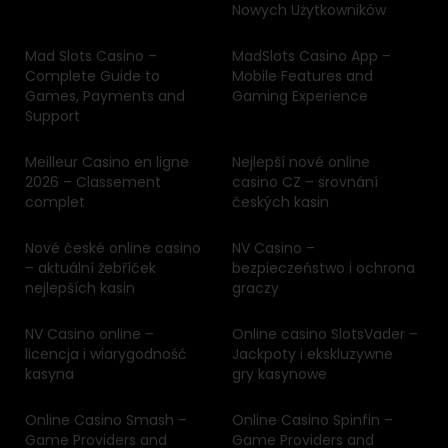
Nowych Użytkowników
Mad Slots Casino –
MadSlots Casino App –
Complete Guide to
Mobile Features and
Games, Payments and
Gaming Experience
Support
Meilleur Casino en ligne
Nejlepší nové online
2026 – Classement
casino CZ – srovnání
complet
českých kasin
Nové české online casino
NV Casino –
– aktuální žebříček
bezpieczeństwo i ochrona
nejlepších kasin
graczy
NV Casino online –
Online casino SlotsVader –
licencja i wiarygodność
Jackpoty i ekskluzywne
kasyna
gry kasynowe
Online Casino Smash –
Online Casino Spinfin –
Game Providers and
Game Providers and