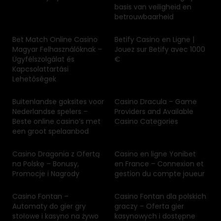
basis van veiligheid en
betrouwbaarheid
Bet Match Online Casino
Betify Casino en Ligne |
Magyar Felhasználóknak –
Jouez sur Betify avec 1000
Ügyfélszolgálat és
€
Kapcsolattartási
Lehetőségek
Buitenlandse goksites voor
Casino Dracula – Game
Nederlandse spelers –
Providers and Available
Beste online casino’s met
Casino Categories
een groot spelaanbod
Casino Dragonia z Ofertą
Casino en ligne Yonibet
na Polskę – Bonusy,
en France – Connexion et
Promocje i Nagrody
gestion du compte joueur
Casino Fontan –
Casino Fontan dla polskich
Automaty do gier gry
graczy – Oferta gier
stołowe i kasyno na żywo
kasynowych i dostępne