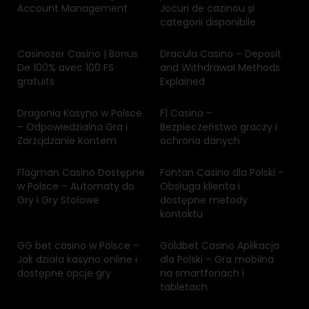
Account Management
Jocuri de cazinou și
categorii disponibile
Casinozer Casino | Bonus
Dracula Casino – Deposit
De 100% avec 100 FS
and Withdrawal Methods
gratuits
Explained
Dragonia Kasyno w Polsce
F1 Casino –
– Odpowiedzialna Gra i
Bezpieczeństwo graczy i
Zarządzanie Kontem
ochrona danych
Flagman Casino Dostępne
Fontan Casino dla Polski –
w Polsce – Automaty do
Obsługa klienta i
Gry i Gry Stołowe
dostępne metody
kontaktu
GG bet casino w Polsce –
Goldbet Casino Aplikacja
Jak działa kasyno online i
dla Polski – Gra mobilna
dostępne opcje gry
na smartfonach i
tabletach