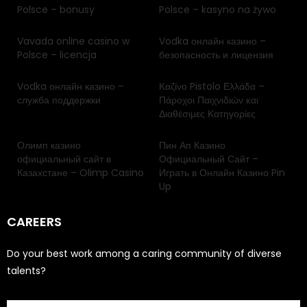
Polsce – bonusy
Polsce – kasyno na żywo
Vavada online casino w
Vodka онлайн казино –
Polsce – licencja
безопасность и лицензия
Vodka онлайн казино –
Καζίνο Pistolo Ελλάδα –
служба поддержки
Πάροχοι Παιχνιδιών και
Διαθέσιμες Κατηγορίες
Олимп казино
Пин Ап Казино
официальный сайт в
Официальный Сайт –
Казахстане – Olimp Casino
Играть в Онлайн Казино Pin
Up
CAREERS
Do your best work among a caring community of diverse
talents?