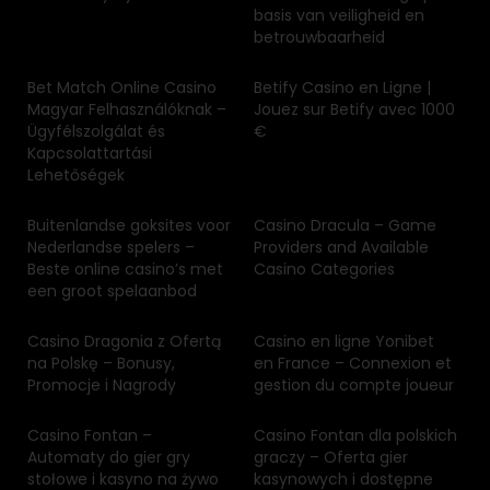
basis van veiligheid en
betrouwbaarheid
Bet Match Online Casino
Betify Casino en Ligne |
Magyar Felhasználóknak –
Jouez sur Betify avec 1000
Ügyfélszolgálat és
€
Kapcsolattartási
Lehetőségek
Buitenlandse goksites voor
Casino Dracula – Game
Nederlandse spelers –
Providers and Available
Beste online casino’s met
Casino Categories
een groot spelaanbod
Casino Dragonia z Ofertą
Casino en ligne Yonibet
na Polskę – Bonusy,
en France – Connexion et
Promocje i Nagrody
gestion du compte joueur
Casino Fontan –
Casino Fontan dla polskich
Automaty do gier gry
graczy – Oferta gier
stołowe i kasyno na żywo
kasynowych i dostępne