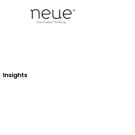
Insights