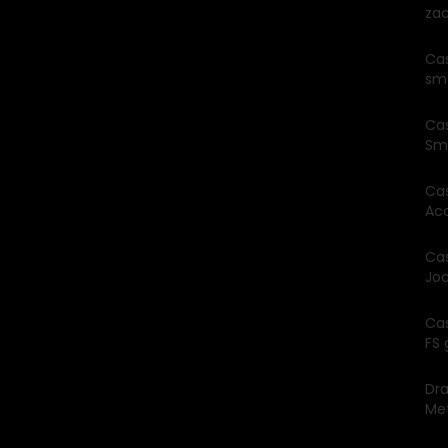
za
Cas
sm
Ca
Sm
Cas
Ac
Cas
Joc
Cas
FS 
Dra
Met