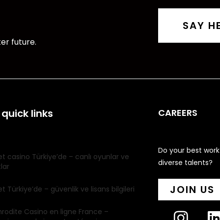
SAY H
er future.
quick links
CAREERS
Do your best wor
et casino Türkiye’de – canlı oyunlar ve
diverse talents?
tlar
JOIN US
et Türkiye’de – güvenlik ve lisans bilgileri
rodite Casino en ligne France –