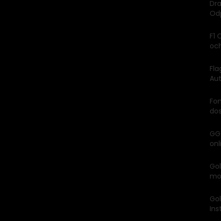
Dra
Odp
F1 
oc
Fl
Aut
Fon
do
GG 
onl
Gol
mob
Gol
Ins