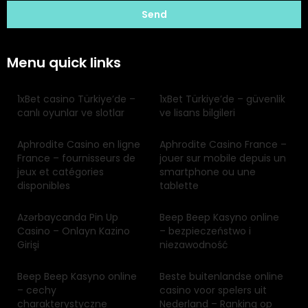
Send
Menu quick links
1xBet casino Türkiye’de –
1xBet Türkiye’de – güvenlik
canlı oyunlar ve slotlar
ve lisans bilgileri
Aphrodite Casino en ligne
Aphrodite Casino France –
France – fournisseurs de
jouer sur mobile depuis un
jeux et catégories
smartphone ou une
disponibles
tablette
Azərbaycanda Pin Up
Beep Beep Kasyno online
Casino – Onlayn Kazino
– bezpieczeństwo i
Girişi
niezawodność
Beep Beep Kasyno online
Beste buitenlandse online
– cechy
casino voor spelers uit
charakterystyczne
Nederland – Ranking op