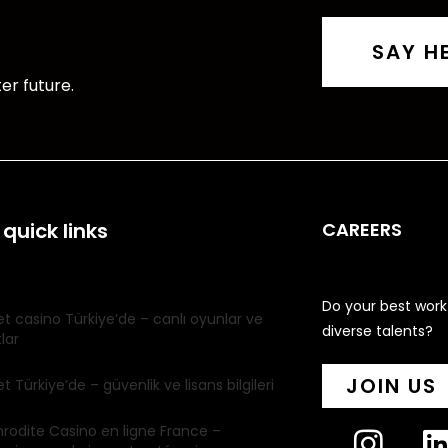
SAY H
er future.
quick links
CAREERS
Do your best wor
et casino Türkiye’de – canlı oyunlar ve
diverse talents?
tlar
JOIN US
et Türkiye’de – güvenlik ve lisans bilgileri
rodite Casino en ligne France –