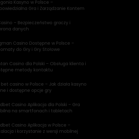
gonia Kasyno w Polsce –
owiedzialna Gra i Zarządzanie Kontem
Casino – Bezpieczeństwo graczy i
hrona danych
agman Casino Dostępne w Polsce –
omaty do Gry i Gry Stołowe
tan Casino dla Polski – Obsługa klienta i
stępne metody kontaktu
bet casino w Polsce – Jak działa kasyno
ine i dostępne opcje gry
dbet Casino Aplikacja dla Polski – Gra
ilna na smartfonach i tabletach
dbet Casino Aplikacja w Polsce –
talacja i korzystanie z wersji mobilnej