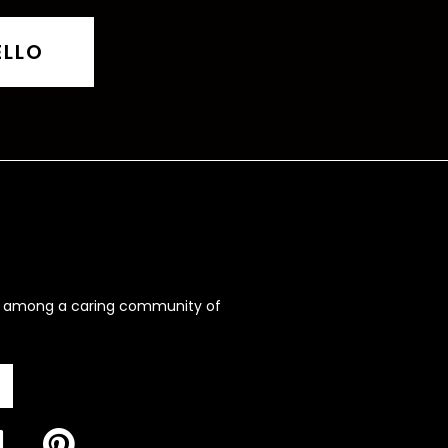
ELLO
k among a caring community of