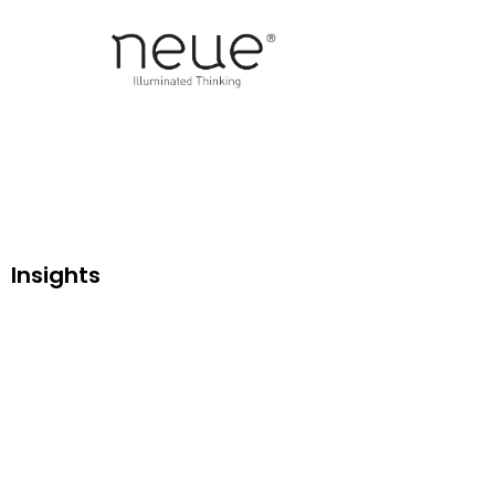
Insights