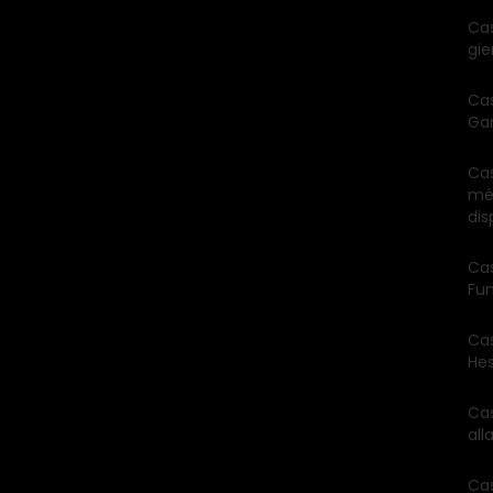
Cas
gie
Cas
Ga
Cas
mé
dis
Cas
Fun
Cas
He
Cas
all
Cas