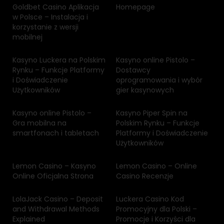
Goldbet Casino Aplikacja
Homepage
w Polsce – Instalacja i
korzystanie z wersji
mobilnej
Kasyno Luckera na Polskim
Kasyno online Pistolo –
Rynku – Funkcje Platformy
Dostawcy
i Doświadczenie
oprogramowania i wybór
Użytkowników
gier kasynowych
Kasyno online Pistolo –
Kasyno Piper Spin na
Gra mobilna na
Polskim Rynku – Funkcje
smartfonach i tabletach
Platformy i Doświadczenie
Użytkowników
Lemon Casino – Kasyno
Lemon Casino – Online
Online Oficjalna Strona
Casino Recenzje
LolaJack Casino – Deposit
Luckera Casino Kod
and Withdrawal Methods
Promocyjny dla Polski –
Explained
Promocje i Korzyści dla