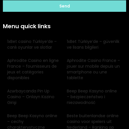
Send
Menu quick links
1xBet casino Türkiye’de –
1xBet Türkiye’de – güvenlik
canlı oyunlar ve slotlar
ve lisans bilgileri
Aphrodite Casino en ligne
Aphrodite Casino France –
France – fournisseurs de
jouer sur mobile depuis un
jeux et catégories
smartphone ou une
disponibles
tablette
Azərbaycanda Pin Up
Beep Beep Kasyno online
Casino – Onlayn Kazino
– bezpieczeństwo i
Girişi
niezawodność
Beep Beep Kasyno online
Beste buitenlandse online
– cechy
casino voor spelers uit
charakterystyczne
Nederland – Ranking op