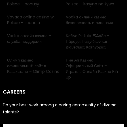
Polsce – bonusy
Polsce – kasyno na żywo
Vavada online casino w
Vodka онлайн казино –
Polsce – licencja
безопасность и лицензия
Vodka онлайн казино –
Καζίνο Pistolo Ελλάδα –
служба поддержки
Πάροχοι Παιχνιδιών και
Διαθέσιμες Κατηγορίες
Олимп казино
Пин Ап Казино
официальный сайт в
Официальный Сайт –
Казахстане – Olimp Casino
Играть в Онлайн Казино Pin
Up
CAREERS
Do your best work among a caring community of diverse
talents?