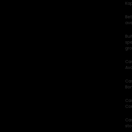
Kap
Bet
av
Bui
spe
gr
Cas
Ava
Cas
Bon
Cas
Con
Cas
sto