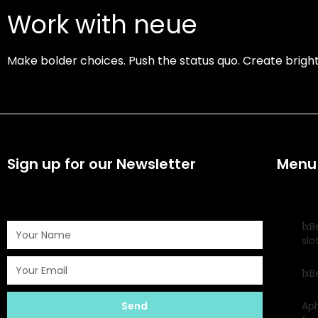
Work with neue
Make bolder choices. Push the status quo. Create bright
Sign up for our Newsletter
Menu 
1xB
slo
1xB
Send
Aph