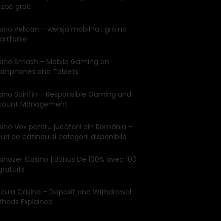
cząć grać
ino Pelican – wersja mobilna i gra na
artfonie
sino Smash – Mobile Gaming on
artphones and Tablets
ino Spinfin – Responsible Gaming and
count Management
ino Vox pentru jucătorii din România –
uri de cazinou și categorii disponibile
inozer Casino | Bonus De 100% avec 100
gratuits
cula Casino – Deposit and Withdrawal
hods Explained