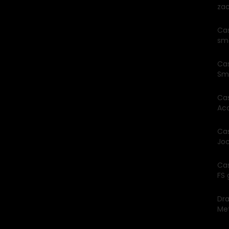
za
Cas
sm
Ca
Sm
Cas
Ac
Cas
Joc
Cas
FS 
Dra
Met