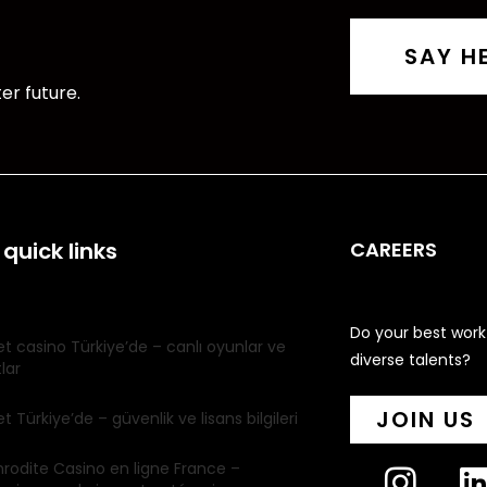
SAY H
er future.
quick links
CAREERS
Do your best wor
et casino Türkiye’de – canlı oyunlar ve
diverse talents?
tlar
JOIN US
et Türkiye’de – güvenlik ve lisans bilgileri
rodite Casino en ligne France –