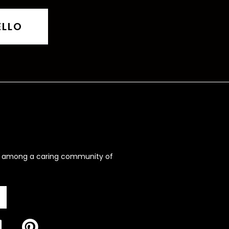
ELLO
k among a caring community of