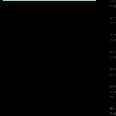
fou
dis
Aph
dep
Azə
Kaz
Bee
i n
Bee
ch
Bes
spe
van
Bet
Fel