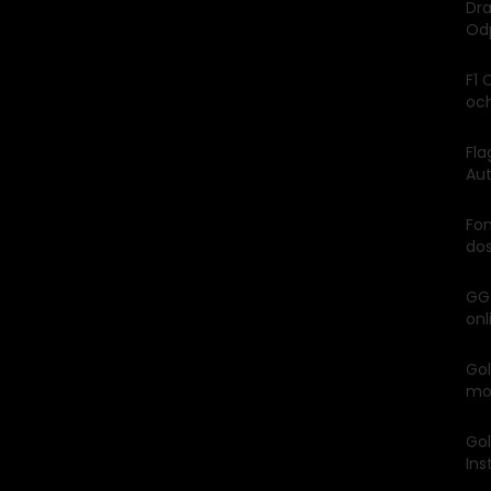
Dra
Odp
F1 
oc
Fl
Aut
Fon
do
GG 
onl
Gol
mob
Gol
Ins