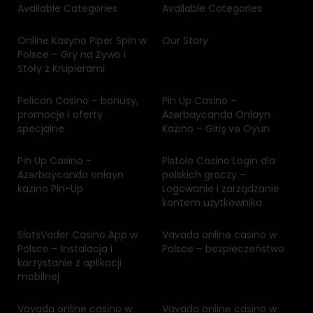
Available Categories
Available Categories
Online Kasyno Piper Spin w
Our Story
Polsce – Gry na Żywo i
Stoły z Krupierami
Pelican Casino – bonusy,
Pin Up Casino –
promocje i oferty
Azərbaycanda Onlayn
specjalne
Kazino – Giriş və Oyun
Pin Up Casino –
Pistolo Casino Login dla
Azərbaycanda onlayn
polskich graczy –
kazino Pin-Up
Logowanie i zarządzanie
kontem użytkownika
SlotsVader Casino App w
Vavada online casino w
Polsce – Instalacja i
Polsce – bezpieczeństwo
korzystanie z aplikacji
mobilnej
Vavada online casino w
Vavada online casino w