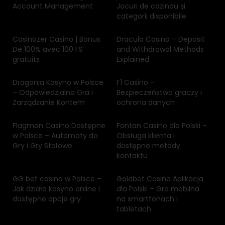
Account Management
Jocuri de cazinou și
categorii disponibile
Casinozer Casino | Bonus
Dracula Casino – Deposit
De 100% avec 100 FS
and Withdrawal Methods
gratuits
Explained
Dragonia Kasyno w Polsce
F1 Casino –
– Odpowiedzialna Gra i
Bezpieczeństwo graczy i
Zarządzanie Kontem
ochrona danych
Flagman Casino Dostępne
Fontan Casino dla Polski –
w Polsce – Automaty do
Obsługa klienta i
Gry i Gry Stołowe
dostępne metody
kontaktu
GG bet casino w Polsce –
Goldbet Casino Aplikacja
Jak działa kasyno online i
dla Polski – Gra mobilna
dostępne opcje gry
na smartfonach i
tabletach