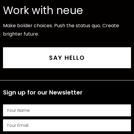
Work with neue
Make bolder choices. Push the status quo. Create
brighter future.
SAY HELLO
Sign up for our Newsletter