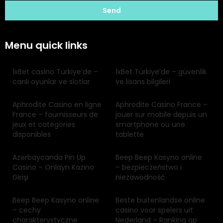
Send
Menu quick links
1xBet casino Türkiye’de –
1xBet Türkiye’de – güvenlik
canlı oyunlar ve slotlar
ve lisans bilgileri
Aphrodite Casino en ligne
Aphrodite Casino France –
France – fournisseurs de
jouer sur mobile depuis un
jeux et catégories
smartphone ou une
disponibles
tablette
Azərbaycanda Pin Up
Beep Beep Kasyno online
Casino – Onlayn Kazino
– bezpieczeństwo i
Girişi
niezawodność
Beep Beep Kasyno online
Beste buitenlandse online
– cechy
casino voor spelers uit
charakterystyczne
Nederland – Ranking op