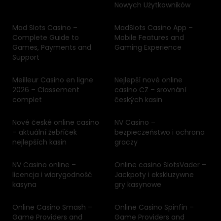
Nowych Użytkowników
Mad Slots Casino –
MadSlots Casino App –
Complete Guide to
Mobile Features and
Games, Payments and
Gaming Experience
Support
Meilleur Casino en ligne
Nejlepší nové online
2026 – Classement
casino CZ – srovnání
complet
českých kasin
Nové české online casino
NV Casino –
– aktuální žebříček
bezpieczeństwo i ochrona
nejlepších kasin
graczy
NV Casino online –
Online casino SlotsVader –
licencja i wiarygodność
Jackpoty i ekskluzywne
kasyna
gry kasynowe
Online Casino Smash –
Online Casino Spinfin –
Game Providers and
Game Providers and