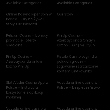
Available Categories
Available Categories
Online Kasyno Piper Spin w
Our Story
Polsce – Gry na Żywo i
Stoły z Krupierami
Pelican Casino – bonusy,
Pin Up Casino –
promocje i oferty
Azərbaycanda Onlayn
specjalne
Kazino – Giriş və Oyun
Pin Up Casino –
Pistolo Casino Login dla
Azərbaycanda onlayn
polskich graczy –
kazino Pin-Up
Logowanie i zarządzanie
kontem użytkownika
SlotsVader Casino App w
Vavada online casino w
Polsce – Instalacja i
Polsce – bezpieczeństwo
korzystanie z aplikacji
mobilnej
Vavada online casino w
Vavada online casino w