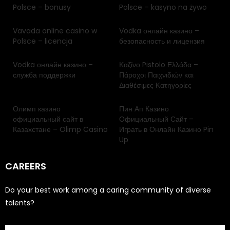
Polsce – bonusy
Polsce – kasyno na żywo
Vavada online casino w
Vodka онлайн казино –
Polsce – licencja
безопасность и лицензия
Vodka онлайн казино –
Καζίνο Pistolo Ελλάδα –
служба поддержки
Πάροχοι Παιχνιδιών και
Διαθέσιμες Κατηγορίες
Олимп казино
Пин Ап Казино
официальный сайт в
Официальный Сайт –
Казахстане – Olimp Casino
Играть в Онлайн Казино Pin
Up
CAREERS
Do your best work among a caring community of diverse
talents?