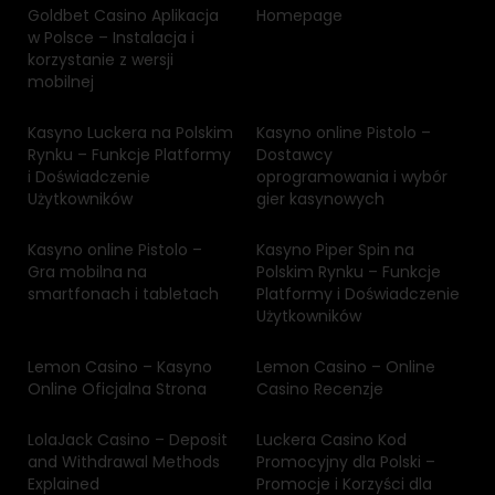
Goldbet Casino Aplikacja
Homepage
w Polsce – Instalacja i
korzystanie z wersji
mobilnej
Kasyno Luckera na Polskim
Kasyno online Pistolo –
Rynku – Funkcje Platformy
Dostawcy
i Doświadczenie
oprogramowania i wybór
Użytkowników
gier kasynowych
Kasyno online Pistolo –
Kasyno Piper Spin na
Gra mobilna na
Polskim Rynku – Funkcje
smartfonach i tabletach
Platformy i Doświadczenie
Użytkowników
Lemon Casino – Kasyno
Lemon Casino – Online
Online Oficjalna Strona
Casino Recenzje
LolaJack Casino – Deposit
Luckera Casino Kod
and Withdrawal Methods
Promocyjny dla Polski –
Explained
Promocje i Korzyści dla