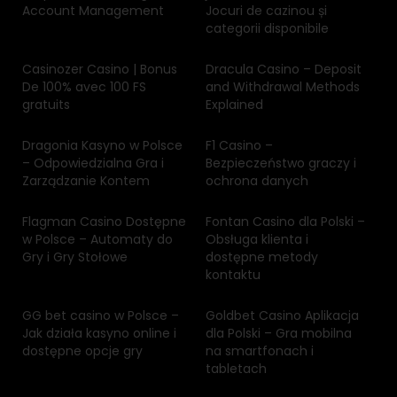
Account Management
Jocuri de cazinou și
categorii disponibile
Casinozer Casino | Bonus
Dracula Casino – Deposit
De 100% avec 100 FS
and Withdrawal Methods
gratuits
Explained
Dragonia Kasyno w Polsce
F1 Casino –
– Odpowiedzialna Gra i
Bezpieczeństwo graczy i
Zarządzanie Kontem
ochrona danych
Flagman Casino Dostępne
Fontan Casino dla Polski –
w Polsce – Automaty do
Obsługa klienta i
Gry i Gry Stołowe
dostępne metody
kontaktu
GG bet casino w Polsce –
Goldbet Casino Aplikacja
Jak działa kasyno online i
dla Polski – Gra mobilna
dostępne opcje gry
na smartfonach i
tabletach