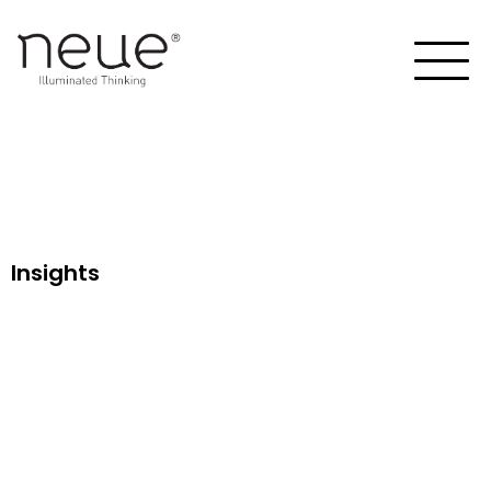
Insights