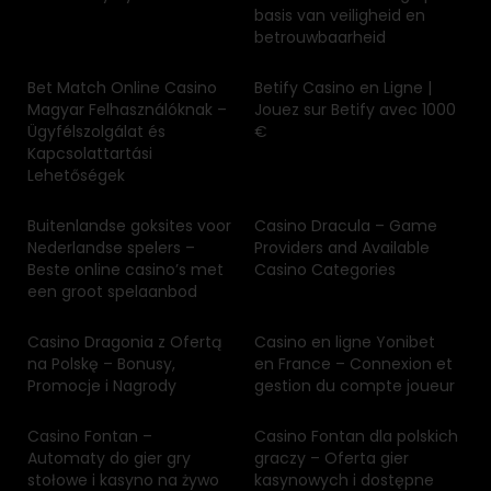
basis van veiligheid en
betrouwbaarheid
Bet Match Online Casino
Betify Casino en Ligne |
Magyar Felhasználóknak –
Jouez sur Betify avec 1000
Ügyfélszolgálat és
€
Kapcsolattartási
Lehetőségek
Buitenlandse goksites voor
Casino Dracula – Game
Nederlandse spelers –
Providers and Available
Beste online casino’s met
Casino Categories
een groot spelaanbod
Casino Dragonia z Ofertą
Casino en ligne Yonibet
na Polskę – Bonusy,
en France – Connexion et
Promocje i Nagrody
gestion du compte joueur
Casino Fontan –
Casino Fontan dla polskich
Automaty do gier gry
graczy – Oferta gier
stołowe i kasyno na żywo
kasynowych i dostępne