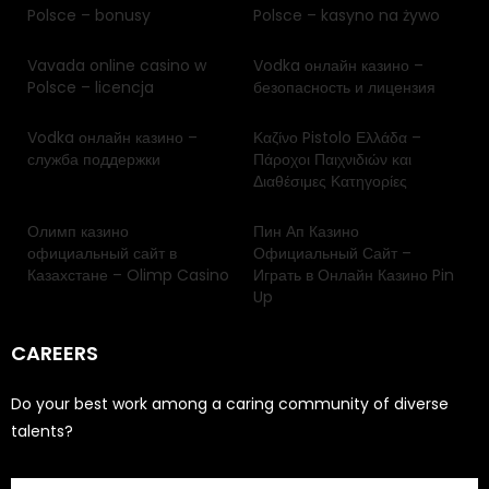
Polsce – bonusy
Polsce – kasyno na żywo
Vavada online casino w
Vodka онлайн казино –
Polsce – licencja
безопасность и лицензия
Vodka онлайн казино –
Καζίνο Pistolo Ελλάδα –
служба поддержки
Πάροχοι Παιχνιδιών και
Διαθέσιμες Κατηγορίες
Олимп казино
Пин Ап Казино
официальный сайт в
Официальный Сайт –
Казахстане – Olimp Casino
Играть в Онлайн Казино Pin
Up
CAREERS
Do your best work among a caring community of diverse
talents?