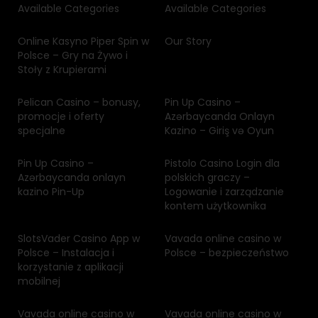
Available Categories
Available Categories
Online Kasyno Piper Spin w
Our Story
Polsce – Gry na Żywo i
Stoły z Krupierami
Pelican Casino – bonusy,
Pin Up Casino –
promocje i oferty
Azərbaycanda Onlayn
specjalne
Kazino – Giriş və Oyun
Pin Up Casino –
Pistolo Casino Login dla
Azərbaycanda onlayn
polskich graczy –
kazino Pin-Up
Logowanie i zarządzanie
kontem użytkownika
SlotsVader Casino App w
Vavada online casino w
Polsce – Instalacja i
Polsce – bezpieczeństwo
korzystanie z aplikacji
mobilnej
Vavada online casino w
Vavada online casino w