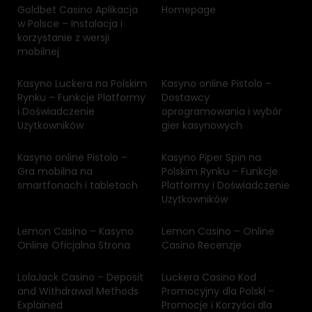
Goldbet Casino Aplikacja
Homepage
w Polsce – Instalacja i
korzystanie z wersji
mobilnej
Kasyno Luckera na Polskim
Kasyno online Pistolo –
Rynku – Funkcje Platformy
Dostawcy
i Doświadczenie
oprogramowania i wybór
Użytkowników
gier kasynowych
Kasyno online Pistolo –
Kasyno Piper Spin na
Gra mobilna na
Polskim Rynku – Funkcje
smartfonach i tabletach
Platformy i Doświadczenie
Użytkowników
Lemon Casino – Kasyno
Lemon Casino – Online
Online Oficjalna Strona
Casino Recenzje
LolaJack Casino – Deposit
Luckera Casino Kod
and Withdrawal Methods
Promocyjny dla Polski –
Explained
Promocje i Korzyści dla