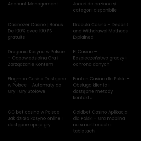
Account Management
Jocuri de cazinou și
categorii disponibile
Casinozer Casino | Bonus
Dracula Casino – Deposit
De 100% avec 100 FS
and Withdrawal Methods
gratuits
Explained
Dragonia Kasyno w Polsce
F1 Casino –
– Odpowiedzialna Gra i
Bezpieczeństwo graczy i
Zarządzanie Kontem
ochrona danych
Flagman Casino Dostępne
Fontan Casino dla Polski –
w Polsce – Automaty do
Obsługa klienta i
Gry i Gry Stołowe
dostępne metody
kontaktu
GG bet casino w Polsce –
Goldbet Casino Aplikacja
Jak działa kasyno online i
dla Polski – Gra mobilna
dostępne opcje gry
na smartfonach i
tabletach