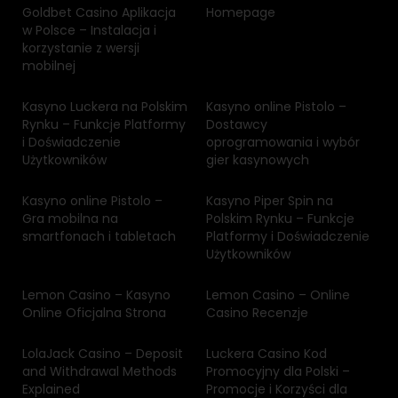
Goldbet Casino Aplikacja
Homepage
w Polsce – Instalacja i
korzystanie z wersji
mobilnej
Kasyno Luckera na Polskim
Kasyno online Pistolo –
Rynku – Funkcje Platformy
Dostawcy
i Doświadczenie
oprogramowania i wybór
Użytkowników
gier kasynowych
Kasyno online Pistolo –
Kasyno Piper Spin na
Gra mobilna na
Polskim Rynku – Funkcje
smartfonach i tabletach
Platformy i Doświadczenie
Użytkowników
Lemon Casino – Kasyno
Lemon Casino – Online
Online Oficjalna Strona
Casino Recenzje
LolaJack Casino – Deposit
Luckera Casino Kod
and Withdrawal Methods
Promocyjny dla Polski –
Explained
Promocje i Korzyści dla