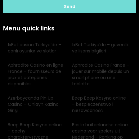
Send
Menu quick links
1xBet casino Türkiye’de –
1xBet Türkiye’de – güvenlik
canlı oyunlar ve slotlar
ve lisans bilgileri
Aphrodite Casino en ligne
Aphrodite Casino France –
France – fournisseurs de
jouer sur mobile depuis un
jeux et catégories
smartphone ou une
disponibles
tablette
Azərbaycanda Pin Up
Beep Beep Kasyno online
Casino – Onlayn Kazino
– bezpieczeństwo i
Girişi
niezawodność
Beep Beep Kasyno online
Beste buitenlandse online
– cechy
casino voor spelers uit
charakterystyczne
Nederland – Ranking op