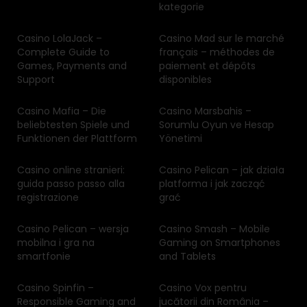
kategorie
Casino LolaJack –
Casino Mad sur le marché
Complete Guide to
français – méthodes de
Games, Payments and
paiement et dépôts
Support
disponibles
Casino Mafia – Die
Casino Marsbahis –
beliebtesten Spiele und
Sorumlu Oyun ve Hesap
Funktionen der Plattform
Yönetimi
Casino online stranieri:
Casino Pelican – jak działa
guida passo passo alla
platforma i jak zacząć
registrazione
grać
Casino Pelican – wersja
Casino Smash – Mobile
mobilna i gra na
Gaming on Smartphones
smartfonie
and Tablets
Casino Spinfin –
Casino Vox pentru
Responsible Gaming and
jucătorii din România –