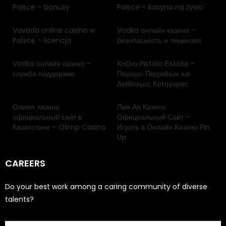
Polsce – bonusy
Polsce – kasyno na żywo
Vavada online casino w
Vodka онлайн казино –
Polsce – licencja
безопасность и лицензия
Vodka онлайн казино –
Καζίνο Pistolo Ελλάδα –
служба поддержки
Πάροχοι Παιχνιδιών και
Διαθέσιμες Κατηγορίες
Олимп казино
Пин Ап Казино
официальный сайт в
Официальный Сайт –
Казахстане – Olimp Casino
Играть в Онлайн Казино Pin
Up
CAREERS
Do your best work among a caring community of diverse
talents?