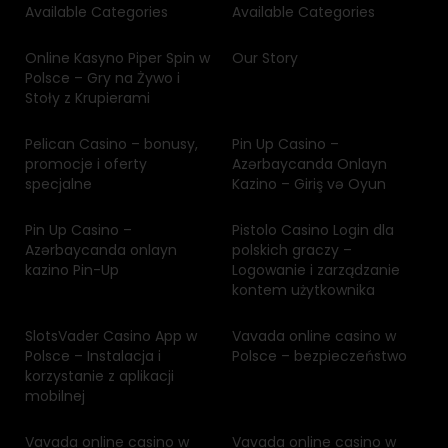
Available Categories
Available Categories
Online Kasyno Piper Spin w
Our Story
Polsce – Gry na Żywo i
Stoły z Krupierami
Pelican Casino – bonusy,
Pin Up Casino –
promocje i oferty
Azərbaycanda Onlayn
specjalne
Kazino – Giriş və Oyun
Pin Up Casino –
Pistolo Casino Login dla
Azərbaycanda onlayn
polskich graczy –
kazino Pin-Up
Logowanie i zarządzanie
kontem użytkownika
SlotsVader Casino App w
Vavada online casino w
Polsce – Instalacja i
Polsce – bezpieczeństwo
korzystanie z aplikacji
mobilnej
Vavada online casino w
Vavada online casino w