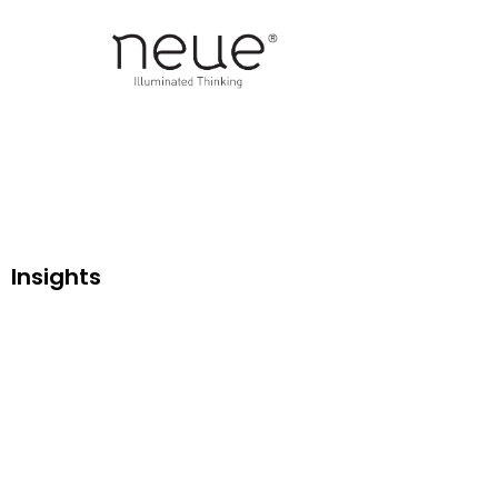
Insights