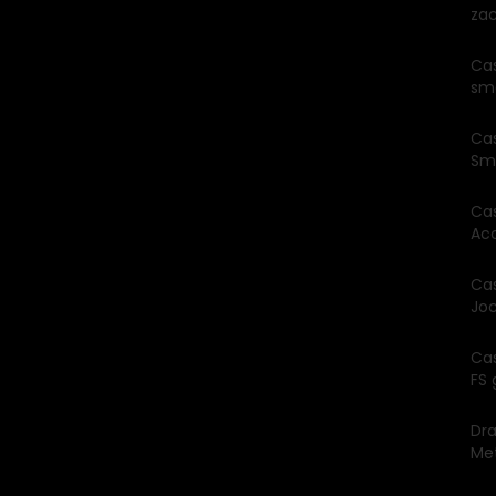
za
Cas
sm
Ca
Sm
Cas
Ac
Cas
Joc
Cas
FS 
Dra
Met