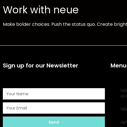
Work with neue
Make bolder choices. Push the status quo. Create bright
Sign up for our Newsletter
Menu 
1xB
slo
1xB
Send
Aph