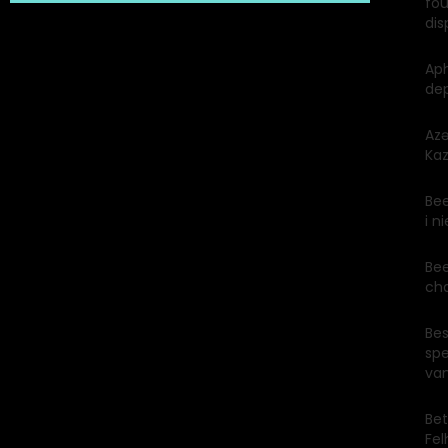
fou
dis
Aph
dep
Azə
Kaz
Bee
i n
Bee
ch
Bes
spe
van
Bet
Fel