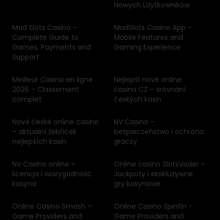
Nowych Użytkowników
Mad Slots Casino –
MadSlots Casino App –
Complete Guide to
Mobile Features and
Games, Payments and
Gaming Experience
Support
Meilleur Casino en ligne
Nejlepší nové online
2026 – Classement
casino CZ – srovnání
complet
českých kasin
Nové české online casino
NV Casino –
– aktuální žebříček
bezpieczeństwo i ochrona
nejlepších kasin
graczy
NV Casino online –
Online casino SlotsVader –
licencja i wiarygodność
Jackpoty i ekskluzywne
kasyna
gry kasynowe
Online Casino Smash –
Online Casino Spinfin –
Game Providers and
Game Providers and