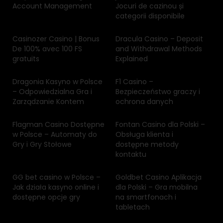
Account Management
Jocuri de cazinou și
categorii disponibile
Casinozer Casino | Bonus
Dracula Casino – Deposit
De 100% avec 100 FS
and Withdrawal Methods
gratuits
Explained
Dragonia Kasyno w Polsce
F1 Casino –
– Odpowiedzialna Gra i
Bezpieczeństwo graczy i
Zarządzanie Kontem
ochrona danych
Flagman Casino Dostępne
Fontan Casino dla Polski –
w Polsce – Automaty do
Obsługa klienta i
Gry i Gry Stołowe
dostępne metody
kontaktu
GG bet casino w Polsce –
Goldbet Casino Aplikacja
Jak działa kasyno online i
dla Polski – Gra mobilna
dostępne opcje gry
na smartfonach i
tabletach