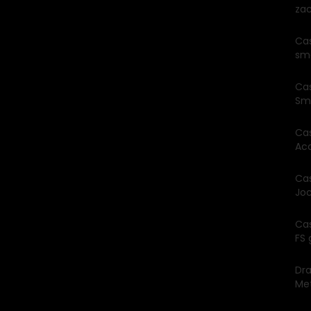
za
Cas
sm
Ca
Sm
Cas
Ac
Cas
Joc
Cas
FS 
Dra
Met