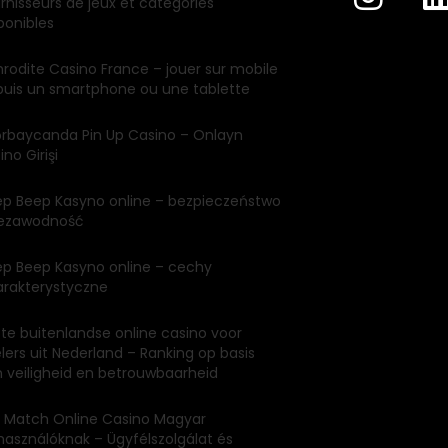
rnisseurs de jeux et catégories
ponibles
rodite Casino France – jouer sur mobile
uis un smartphone ou une tablette
rbaycanda Pin Up Casino – Onlayn
ino Girişi
p Beep Kasyno online – bezpieczeństwo
iezawodność
p Beep Kasyno online – cechy
arakterystyczne
te buitenlandse online casino voor
lers uit Nederland – Ranking op basis
 veiligheid en betrouwbaarheid
 Match Online Casino Magyar
használóknak – Ügyfélszolgálat és