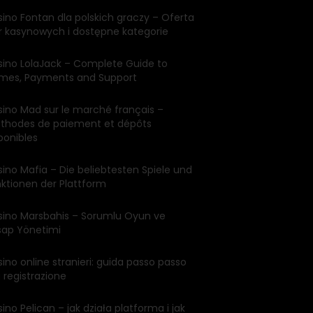
ino Fontan dla polskich graczy – Oferta
r kasynowych i dostępne kategorie
ino LolaJack – Complete Guide to
mes, Payments and Support
ino Mad sur le marché français –
thodes de paiement et dépôts
ponibles
ino Mafia – Die beliebtesten Spiele und
ktionen der Plattform
ino Marsbahis – Sorumlu Oyun ve
sap Yönetimi
ino online stranieri: guida passo passo
a registrazione
ino Pelican – jak działa platforma i jak