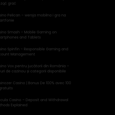
cząć grać
ino Pelican – wersja mobilna i gra na
artfonie
sino Smash – Mobile Gaming on
artphones and Tablets
ino Spinfin – Responsible Gaming and
count Management
ino Vox pentru jucătorii din România –
uri de cazinou și categorii disponibile
inozer Casino | Bonus De 100% avec 100
gratuits
cula Casino – Deposit and Withdrawal
hods Explained