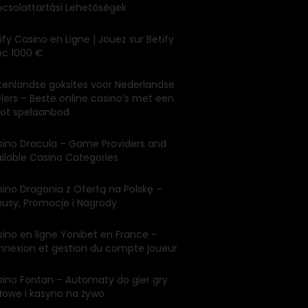
csolattartási Lehetőségek
ify Casino en Ligne | Jouez sur Betify
ec 1000 €
tenlandse goksites voor Nederlandse
lers – Beste online casino’s met een
oot spelaanbod
ino Dracula – Game Providers and
ilable Casino Categories
ino Dragonia z Ofertą na Polskę –
usy, Promocje i Nagrody
ino en ligne Yonibet en France –
nexion et gestion du compte joueur
ino Fontan – Automaty do gier gry
łowe i kasyno na żywo