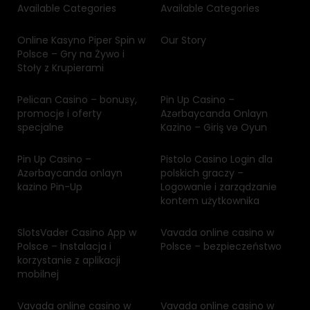
Available Categories
Available Categories
Online Kasyno Piper Spin w
Our Story
Polsce – Gry na Żywo i
Stoły z Krupierami
Pelican Casino – bonusy,
Pin Up Casino –
promocje i oferty
Azərbaycanda Onlayn
specjalne
Kazino – Giriş və Oyun
Pin Up Casino –
Pistolo Casino Login dla
Azərbaycanda onlayn
polskich graczy –
kazino Pin-Up
Logowanie i zarządzanie
kontem użytkownika
SlotsVader Casino App w
Vavada online casino w
Polsce – Instalacja i
Polsce – bezpieczeństwo
korzystanie z aplikacji
mobilnej
Vavada online casino w
Vavada online casino w