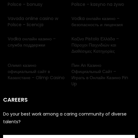
Polsce – bonusy
Polsce – kasyno na żywo
Vavada online casino w
Vodka онлайн казино –
Polsce – licencja
безопасность и лицензия
Vodka онлайн казино –
Καζίνο Pistolo Ελλάδα –
служба поддержки
Πάροχοι Παιχνιδιών και
Διαθέσιμες Κατηγορίες
Олимп казино
Пин Ап Казино
официальный сайт в
Официальный Сайт –
Казахстане – Olimp Casino
Играть в Онлайн Казино Pin
Up
CAREERS
Do your best work among a caring community of diverse
talents?