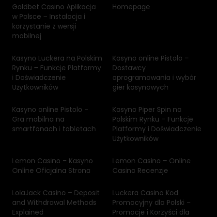
Goldbet Casino Aplikacja
Homepage
w Polsce – Instalacja i
korzystanie z wersji
mobilnej
Kasyno Luckera na Polskim
Kasyno online Pistolo –
Rynku – Funkcje Platformy
Dostawcy
i Doświadczenie
oprogramowania i wybór
Użytkowników
gier kasynowych
Kasyno online Pistolo –
Kasyno Piper Spin na
Gra mobilna na
Polskim Rynku – Funkcje
smartfonach i tabletach
Platformy i Doświadczenie
Użytkowników
Lemon Casino – Kasyno
Lemon Casino – Online
Online Oficjalna Strona
Casino Recenzje
LolaJack Casino – Deposit
Luckera Casino Kod
and Withdrawal Methods
Promocyjny dla Polski –
Explained
Promocje i Korzyści dla