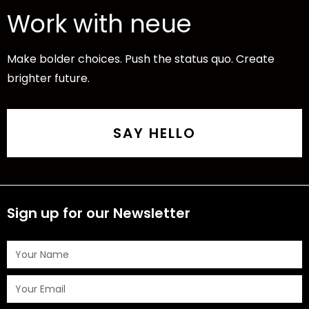
Work with neue
Make bolder choices. Push the status quo. Create
brighter future.
SAY HELLO
Sign up for our Newsletter