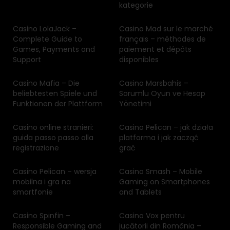
kategorie
Casino LolaJack –
Casino Mad sur le marché
Complete Guide to
français – méthodes de
Games, Payments and
paiement et dépôts
Support
disponibles
Casino Mafia – Die
Casino Marsbahis –
beliebtesten Spiele und
Sorumlu Oyun ve Hesap
Funktionen der Plattform
Yönetimi
Casino online stranieri:
Casino Pelican – jak działa
guida passo passo alla
platforma i jak zacząć
registrazione
grać
Casino Pelican – wersja
Casino Smash – Mobile
mobilna i gra na
Gaming on Smartphones
smartfonie
and Tablets
Casino Spinfin –
Casino Vox pentru
Responsible Gaming and
jucătorii din România –