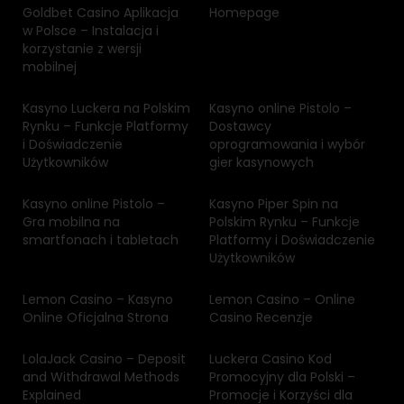
Goldbet Casino Aplikacja
Homepage
w Polsce – Instalacja i
korzystanie z wersji
mobilnej
Kasyno Luckera na Polskim
Kasyno online Pistolo –
Rynku – Funkcje Platformy
Dostawcy
i Doświadczenie
oprogramowania i wybór
Użytkowników
gier kasynowych
Kasyno online Pistolo –
Kasyno Piper Spin na
Gra mobilna na
Polskim Rynku – Funkcje
smartfonach i tabletach
Platformy i Doświadczenie
Użytkowników
Lemon Casino – Kasyno
Lemon Casino – Online
Online Oficjalna Strona
Casino Recenzje
LolaJack Casino – Deposit
Luckera Casino Kod
and Withdrawal Methods
Promocyjny dla Polski –
Explained
Promocje i Korzyści dla