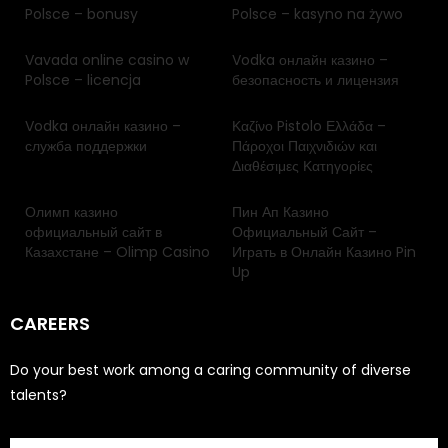
Polsce – bonusy
Polsce – kasyno na żywo
Vavada online casino w
Vodka онлайн казино –
Polsce – licencja
безопасность и лицензия
Vodka онлайн казино –
Καζίνο Pistolo Ελλάδα –
служба поддержки
Πάροχοι Παιχνιδιών και
Διαθέσιμες Κατηγορίες
Олимп казино
Пин Ап Казино
официальный сайт в
Официальный Сайт –
Казахстане – Olimp Casino
Играть в Онлайн Казино Pin
Up
CAREERS
Do your best work among a caring community of diverse
talents?