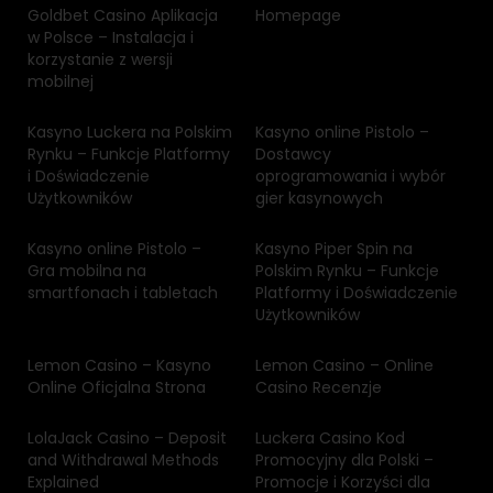
Goldbet Casino Aplikacja
Homepage
w Polsce – Instalacja i
korzystanie z wersji
mobilnej
Kasyno Luckera na Polskim
Kasyno online Pistolo –
Rynku – Funkcje Platformy
Dostawcy
i Doświadczenie
oprogramowania i wybór
Użytkowników
gier kasynowych
Kasyno online Pistolo –
Kasyno Piper Spin na
Gra mobilna na
Polskim Rynku – Funkcje
smartfonach i tabletach
Platformy i Doświadczenie
Użytkowników
Lemon Casino – Kasyno
Lemon Casino – Online
Online Oficjalna Strona
Casino Recenzje
LolaJack Casino – Deposit
Luckera Casino Kod
and Withdrawal Methods
Promocyjny dla Polski –
Explained
Promocje i Korzyści dla