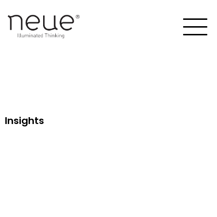
Insights