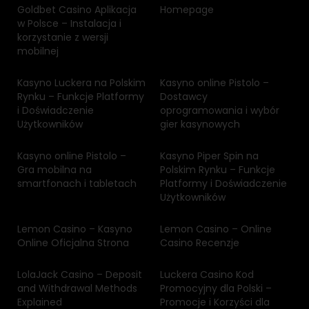
Goldbet Casino Aplikacja
Homepage
w Polsce – Instalacja i
korzystanie z wersji
mobilnej
Kasyno Luckera na Polskim
Kasyno online Pistolo –
Rynku – Funkcje Platformy
Dostawcy
i Doświadczenie
oprogramowania i wybór
Użytkowników
gier kasynowych
Kasyno online Pistolo –
Kasyno Piper Spin na
Gra mobilna na
Polskim Rynku – Funkcje
smartfonach i tabletach
Platformy i Doświadczenie
Użytkowników
Lemon Casino – Kasyno
Lemon Casino – Online
Online Oficjalna Strona
Casino Recenzje
LolaJack Casino – Deposit
Luckera Casino Kod
and Withdrawal Methods
Promocyjny dla Polski –
Explained
Promocje i Korzyści dla