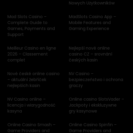
Nowych Użytkowników
Mad Slots Casino –
MadSlots Casino App –
Complete Guide to
Mobile Features and
Games, Payments and
Gaming Experience
Support
Meilleur Casino en ligne
Nejlepší nové online
2026 – Classement
casino CZ – srovnání
complet
českých kasin
Nové české online casino
NV Casino –
– aktuální žebříček
bezpieczeństwo i ochrona
nejlepších kasin
graczy
NV Casino online –
Online casino SlotsVader –
licencja i wiarygodność
Jackpoty i ekskluzywne
kasyna
gry kasynowe
Online Casino Smash –
Online Casino Spinfin –
Game Providers and
Game Providers and