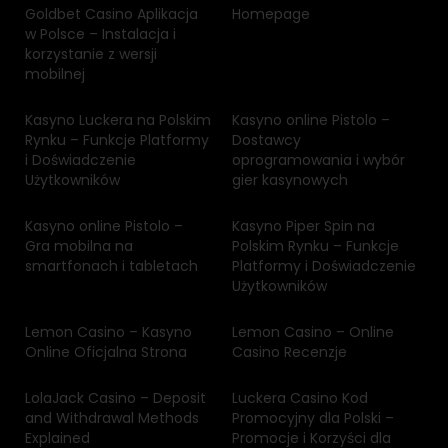
Goldbet Casino Aplikacja
Homepage
w Polsce – Instalacja i
korzystanie z wersji
mobilnej
Kasyno Luckera na Polskim
Kasyno online Pistolo –
Rynku – Funkcje Platformy
Dostawcy
i Doświadczenie
oprogramowania i wybór
Użytkowników
gier kasynowych
Kasyno online Pistolo –
Kasyno Piper Spin na
Gra mobilna na
Polskim Rynku – Funkcje
smartfonach i tabletach
Platformy i Doświadczenie
Użytkowników
Lemon Casino – Kasyno
Lemon Casino – Online
Online Oficjalna Strona
Casino Recenzje
LolaJack Casino – Deposit
Luckera Casino Kod
and Withdrawal Methods
Promocyjny dla Polski –
Explained
Promocje i Korzyści dla