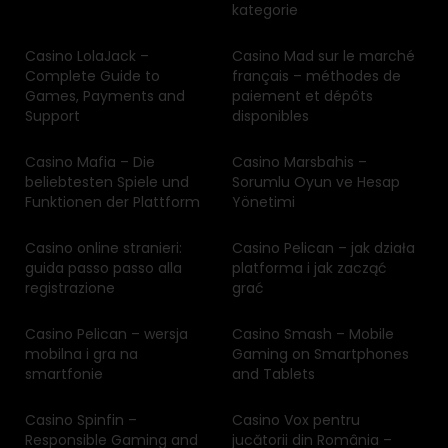
kategorie
Casino LolaJack –
Casino Mad sur le marché
Complete Guide to
français – méthodes de
Games, Payments and
paiement et dépôts
Support
disponibles
Casino Mafia – Die
Casino Marsbahis –
beliebtesten Spiele und
Sorumlu Oyun ve Hesap
Funktionen der Plattform
Yönetimi
Casino online stranieri:
Casino Pelican – jak działa
guida passo passo alla
platforma i jak zacząć
registrazione
grać
Casino Pelican – wersja
Casino Smash – Mobile
mobilna i gra na
Gaming on Smartphones
smartfonie
and Tablets
Casino Spinfin –
Casino Vox pentru
Responsible Gaming and
jucătorii din România –