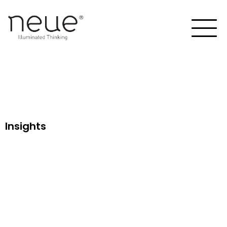
Insights