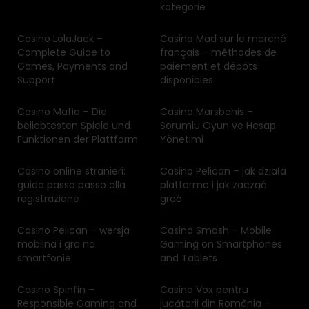
kategorie
Casino LolaJack –
Casino Mad sur le marché
Complete Guide to
français – méthodes de
Games, Payments and
paiement et dépôts
Support
disponibles
Casino Mafia – Die
Casino Marsbahis –
beliebtesten Spiele und
Sorumlu Oyun ve Hesap
Funktionen der Plattform
Yönetimi
Casino online stranieri:
Casino Pelican – jak działa
guida passo passo alla
platforma i jak zacząć
registrazione
grać
Casino Pelican – wersja
Casino Smash – Mobile
mobilna i gra na
Gaming on Smartphones
smartfonie
and Tablets
Casino Spinfin –
Casino Vox pentru
Responsible Gaming and
jucătorii din România –