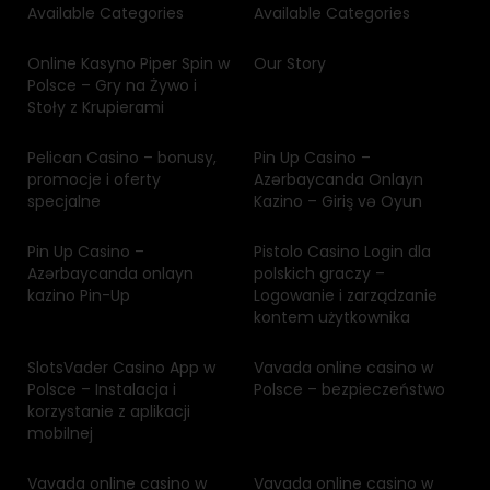
Available Categories
Available Categories
Online Kasyno Piper Spin w
Our Story
Polsce – Gry na Żywo i
Stoły z Krupierami
Pelican Casino – bonusy,
Pin Up Casino –
promocje i oferty
Azərbaycanda Onlayn
specjalne
Kazino – Giriş və Oyun
Pin Up Casino –
Pistolo Casino Login dla
Azərbaycanda onlayn
polskich graczy –
kazino Pin-Up
Logowanie i zarządzanie
kontem użytkownika
SlotsVader Casino App w
Vavada online casino w
Polsce – Instalacja i
Polsce – bezpieczeństwo
korzystanie z aplikacji
mobilnej
Vavada online casino w
Vavada online casino w