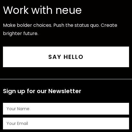
Work with neue
Make bolder choices. Push the status quo. Create
brighter future.
SAY HELLO
Sign up for our Newsletter