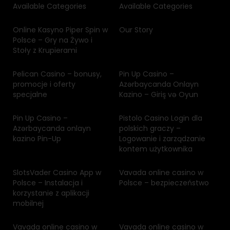
Available Categories
Available Categories
Online Kasyno Piper Spin w
Our Story
Polsce – Gry na Żywo i
Stoły z Krupierami
Pelican Casino – bonusy,
Pin Up Casino –
promocje i oferty
Azərbaycanda Onlayn
specjalne
Kazino – Giriş və Oyun
Pin Up Casino –
Pistolo Casino Login dla
Azərbaycanda onlayn
polskich graczy –
kazino Pin-Up
Logowanie i zarządzanie
kontem użytkownika
SlotsVader Casino App w
Vavada online casino w
Polsce – Instalacja i
Polsce – bezpieczeństwo
korzystanie z aplikacji
mobilnej
Vavada online casino w
Vavada online casino w