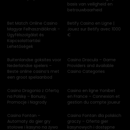
basis van veiligheid en
betrouwbaarheid
Bet Match Online Casino
Betify Casino en Ligne |
Magyar Felhasználóknak –
Jouez sur Betify avec 1000
Ügyfélszolgálat és
€
Kapcsolattartási
Lehetőségek
Buitenlandse goksites voor
Casino Dracula – Game
Nederlandse spelers –
Providers and Available
Beste online casino’s met
Casino Categories
een groot spelaanbod
Casino Dragonia z Ofertą
Casino en ligne Yonibet
na Polskę – Bonusy,
en France – Connexion et
Promocje i Nagrody
gestion du compte joueur
Casino Fontan –
Casino Fontan dla polskich
Automaty do gier gry
graczy – Oferta gier
stołowe i kasyno na żywo
kasynowych i dostępne