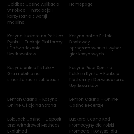
Goldbet Casino Aplikacja
Homepage
w Polsce – Instalacja i
korzystanie z wersji
mobilnej
Kasyno Luckera na Polskim
Kasyno online Pistolo –
Rynku – Funkcje Platformy
Dostawcy
i Doświadczenie
oprogramowania i wybór
Użytkowników
gier kasynowych
Kasyno online Pistolo –
Kasyno Piper Spin na
Gra mobilna na
Polskim Rynku – Funkcje
smartfonach i tabletach
Platformy i Doświadczenie
Użytkowników
Lemon Casino – Kasyno
Lemon Casino – Online
Online Oficjalna Strona
Casino Recenzje
LolaJack Casino – Deposit
Luckera Casino Kod
and Withdrawal Methods
Promocyjny dla Polski –
Explained
Promocje i Korzyści dla