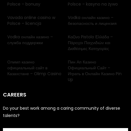
Polsce – bonusy
Polsce – kasyno na żywo
Vavada online casino w
Vodka онлайн казино –
Polsce – licencja
безопасность и лицензия
Vodka онлайн казино –
Καζίνο Pistolo Ελλάδα –
служба поддержки
Πάροχοι Παιχνιδιών και
Διαθέσιμες Κατηγορίες
Олимп казино
Пин Ап Казино
официальный сайт в
Официальный Сайт –
Казахстане – Olimp Casino
Играть в Онлайн Казино Pin
Up
CAREERS
Do your best work among a caring community of diverse
talents?