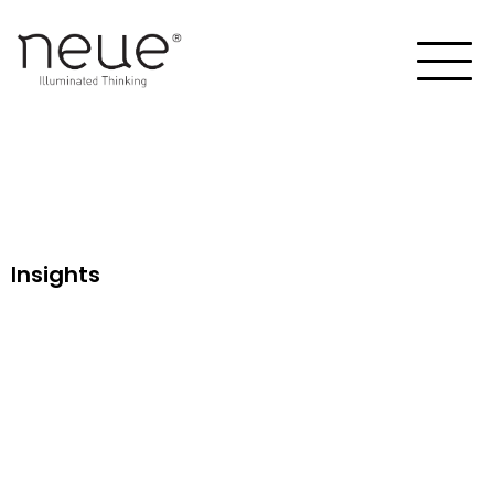
Insights