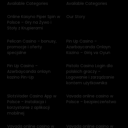
Available Categories
Available Categories
Online Kasyno Piper Spin w
Our Story
Polsce – Gry na Żywo i
Stoły z Krupierami
Pelican Casino – bonusy,
Pin Up Casino –
promocje i oferty
Azərbaycanda Onlayn
specjalne
Kazino – Giriş və Oyun
Pin Up Casino –
Pistolo Casino Login dla
Azərbaycanda onlayn
polskich graczy –
kazino Pin-Up
Logowanie i zarządzanie
kontem użytkownika
SlotsVader Casino App w
Vavada online casino w
Polsce – Instalacja i
Polsce – bezpieczeństwo
korzystanie z aplikacji
mobilnej
Vavada online casino w
Vavada online casino w