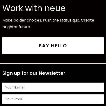
Work with neue
Make bolder choices. Push the status quo. Create
brighter future.
SAY HELLO
Sign up for our Newsletter