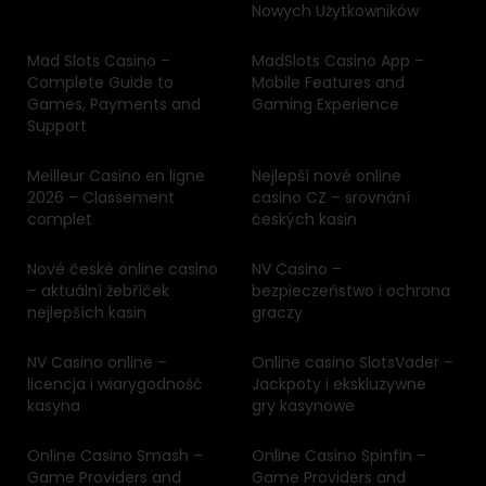
Nowych Użytkowników
Mad Slots Casino –
MadSlots Casino App –
Complete Guide to
Mobile Features and
Games, Payments and
Gaming Experience
Support
Meilleur Casino en ligne
Nejlepší nové online
2026 – Classement
casino CZ – srovnání
complet
českých kasin
Nové české online casino
NV Casino –
– aktuální žebříček
bezpieczeństwo i ochrona
nejlepších kasin
graczy
NV Casino online –
Online casino SlotsVader –
licencja i wiarygodność
Jackpoty i ekskluzywne
kasyna
gry kasynowe
Online Casino Smash –
Online Casino Spinfin –
Game Providers and
Game Providers and