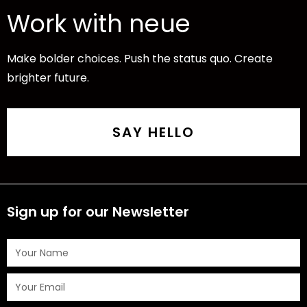
Work with neue
Make bolder choices. Push the status quo. Create
brighter future.
SAY HELLO
Sign up for our Newsletter