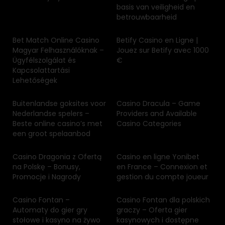
basis van veiligheid en
betrouwbaarheid
Bet Match Online Casino
Betify Casino en Ligne |
Magyar Felhasználóknak –
Jouez sur Betify avec 1000
Ügyfélszolgálat és
€
Kapcsolattartási
Lehetőségek
Buitenlandse goksites voor
Casino Dracula – Game
Nederlandse spelers –
Providers and Available
Beste online casino’s met
Casino Categories
een groot spelaanbod
Casino Dragonia z Ofertą
Casino en ligne Yonibet
na Polskę – Bonusy,
en France – Connexion et
Promocje i Nagrody
gestion du compte joueur
Casino Fontan –
Casino Fontan dla polskich
Automaty do gier gry
graczy – Oferta gier
stołowe i kasyno na żywo
kasynowych i dostępne