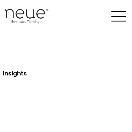
Insights