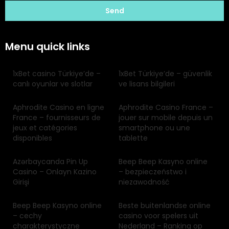
Send
Menu quick links
1xBet casino Türkiye’de –
1xBet Türkiye’de – güvenlik
canlı oyunlar ve slotlar
ve lisans bilgileri
Aphrodite Casino en ligne
Aphrodite Casino France –
France – fournisseurs de
jouer sur mobile depuis un
jeux et catégories
smartphone ou une
disponibles
tablette
Azərbaycanda Pin Up
Beep Beep Kasyno online
Casino – Onlayn Kazino
– bezpieczeństwo i
Girişi
niezawodność
Beep Beep Kasyno online
Beste buitenlandse online
– cechy
casino voor spelers uit
charakterystyczne
Nederland – Ranking op