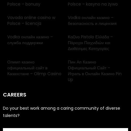
Polsce – bonusy
Polsce – kasyno na żywo
Vavada online casino w
Vodka онлайн казино –
Polsce – licencja
безопасность и лицензия
Vodka онлайн казино –
Καζίνο Pistolo Ελλάδα –
служба поддержки
Πάροχοι Παιχνιδιών και
Διαθέσιμες Κατηγορίες
Олимп казино
Пин Ап Казино
официальный сайт в
Официальный Сайт –
Казахстане – Olimp Casino
Играть в Онлайн Казино Pin
Up
CAREERS
Do your best work among a caring community of diverse
talents?