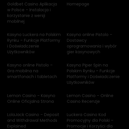
Goldbet Casino Aplikacja
Homepage
w Polsce – Instalacja i
korzystanie z wersji
mobilnej
Kasyno Luckera na Polskim
Kasyno online Pistolo –
Rynku – Funkcje Platformy
Dostawcy
i Doświadczenie
oprogramowania i wybór
Użytkowników
gier kasynowych
Kasyno online Pistolo –
Kasyno Piper Spin na
Gra mobilna na
Polskim Rynku – Funkcje
smartfonach i tabletach
Platformy i Doświadczenie
Użytkowników
Lemon Casino – Kasyno
Lemon Casino – Online
Online Oficjalna Strona
Casino Recenzje
LolaJack Casino – Deposit
Luckera Casino Kod
and Withdrawal Methods
Promocyjny dla Polski –
Explained
Promocje i Korzyści dla