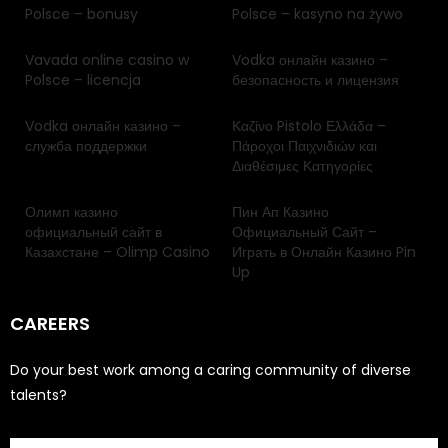
Polsce – bonusy
Polsce – kasyno na żywo
Vavada online casino w
Vodka онлайн казино –
Polsce – licencja
безопасность и лицензия
Vodka онлайн казино –
Καζίνο Pistolo Ελλάδα –
служба поддержки
Πάροχοι Παιχνιδιών και
Διαθέσιμες Κατηγορίες
Олимп казино
Пин Ап Казино
официальный сайт в
Официальный Сайт –
Казахстане – Olimp Casino
Играть в Онлайн Казино Pin
Up
CAREERS
Do your best work among a caring community of diverse
talents?