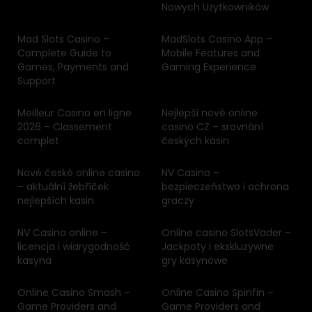
Nowych Użytkowników
Mad Slots Casino –
MadSlots Casino App –
Complete Guide to
Mobile Features and
Games, Payments and
Gaming Experience
Support
Meilleur Casino en ligne
Nejlepší nové online
2026 – Classement
casino CZ – srovnání
complet
českých kasin
Nové české online casino
NV Casino –
– aktuální žebříček
bezpieczeństwo i ochrona
nejlepších kasin
graczy
NV Casino online –
Online casino SlotsVader –
licencja i wiarygodność
Jackpoty i ekskluzywne
kasyna
gry kasynowe
Online Casino Smash –
Online Casino Spinfin –
Game Providers and
Game Providers and