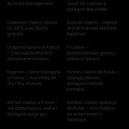
Account Management
Jocuri de cazinou și
categorii disponibile
Casinozer Casino | Bonus
Dracula Casino – Deposit
De 100% avec 100 FS
and Withdrawal Methods
gratuits
Explained
Dragonia Kasyno w Polsce
F1 Casino –
– Odpowiedzialna Gra i
Bezpieczeństwo graczy i
Zarządzanie Kontem
ochrona danych
Flagman Casino Dostępne
Fontan Casino dla Polski –
w Polsce – Automaty do
Obsługa klienta i
Gry i Gry Stołowe
dostępne metody
kontaktu
GG bet casino w Polsce –
Goldbet Casino Aplikacja
Jak działa kasyno online i
dla Polski – Gra mobilna
dostępne opcje gry
na smartfonach i
tabletach