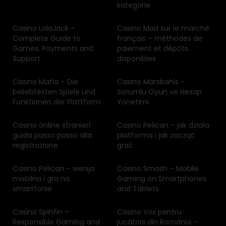
kategorie
Casino LolaJack –
Casino Mad sur le marché
Complete Guide to
français – méthodes de
Games, Payments and
paiement et dépôts
Support
disponibles
Casino Mafia – Die
Casino Marsbahis –
beliebtesten Spiele und
Sorumlu Oyun ve Hesap
Funktionen der Plattform
Yönetimi
Casino online stranieri:
Casino Pelican – jak działa
guida passo passo alla
platforma i jak zacząć
registrazione
grać
Casino Pelican – wersja
Casino Smash – Mobile
mobilna i gra na
Gaming on Smartphones
smartfonie
and Tablets
Casino Spinfin –
Casino Vox pentru
Responsible Gaming and
jucătorii din România –