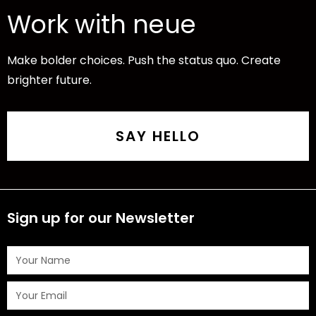
Work with neue
Make bolder choices. Push the status quo. Create
brighter future.
SAY HELLO
Sign up for our Newsletter