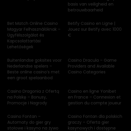
basis van veiligheid en
betrouwbaarheid
Bet Match Online Casino
Betify Casino en Ligne |
Magyar Felhasználóknak –
Jouez sur Betify avec 1000
Ügyfélszolgálat és
€
Kapcsolattartási
Lehetőségek
Buitenlandse goksites voor
Casino Dracula – Game
Nederlandse spelers –
Providers and Available
Beste online casino’s met
Casino Categories
een groot spelaanbod
Casino Dragonia z Ofertą
Casino en ligne Yonibet
na Polskę – Bonusy,
en France – Connexion et
Promocje i Nagrody
gestion du compte joueur
Casino Fontan –
Casino Fontan dla polskich
Automaty do gier gry
graczy – Oferta gier
stołowe i kasyno na żywo
kasynowych i dostępne