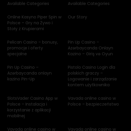
Available Categories
Available Categories
Online Kasyno Piper Spin w
Our Story
Polsce – Gry na Żywo i
Stoły z Krupierami
Pelican Casino – bonusy,
Pin Up Casino –
promocje i oferty
Azərbaycanda Onlayn
specjalne
Kazino – Giriş və Oyun
Pin Up Casino –
Pistolo Casino Login dla
Azərbaycanda onlayn
polskich graczy –
kazino Pin-Up
Logowanie i zarządzanie
kontem użytkownika
SlotsVader Casino App w
Vavada online casino w
Polsce – Instalacja i
Polsce – bezpieczeństwo
korzystanie z aplikacji
mobilnej
Vavada online casino w
Vavada online casino w