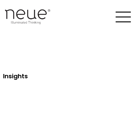
Insights