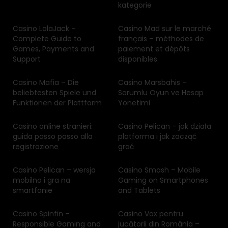
kategorie
Casino LolaJack –
Casino Mad sur le marché
Complete Guide to
français – méthodes de
Games, Payments and
paiement et dépôts
Support
disponibles
Casino Mafia – Die
Casino Marsbahis –
beliebtesten Spiele und
Sorumlu Oyun ve Hesap
Funktionen der Plattform
Yönetimi
Casino online stranieri:
Casino Pelican – jak działa
guida passo passo alla
platforma i jak zacząć
registrazione
grać
Casino Pelican – wersja
Casino Smash – Mobile
mobilna i gra na
Gaming on Smartphones
smartfonie
and Tablets
Casino Spinfin –
Casino Vox pentru
Responsible Gaming and
jucătorii din România –