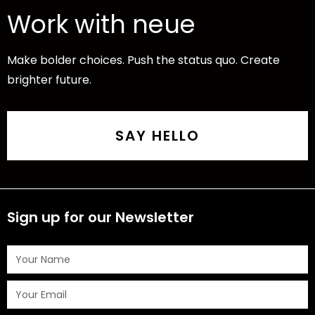
Work with neue
Make bolder choices. Push the status quo. Create
brighter future.
SAY HELLO
Sign up for our Newsletter