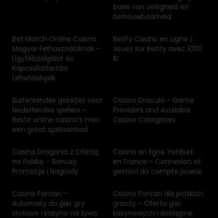
basis van veiligheid en
betrouwbaarheid
Bet Match Online Casino
Betify Casino en Ligne |
Magyar Felhasználóknak –
Jouez sur Betify avec 1000
Ügyfélszolgálat és
€
Kapcsolattartási
Lehetőségek
Buitenlandse goksites voor
Casino Dracula – Game
Nederlandse spelers –
Providers and Available
Beste online casino’s met
Casino Categories
een groot spelaanbod
Casino Dragonia z Ofertą
Casino en ligne Yonibet
na Polskę – Bonusy,
en France – Connexion et
Promocje i Nagrody
gestion du compte joueur
Casino Fontan –
Casino Fontan dla polskich
Automaty do gier gry
graczy – Oferta gier
stołowe i kasyno na żywo
kasynowych i dostępne