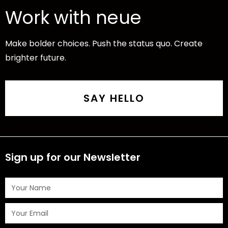
Work with neue
Make bolder choices. Push the status quo. Create
brighter future.
SAY HELLO
Sign up for our Newsletter