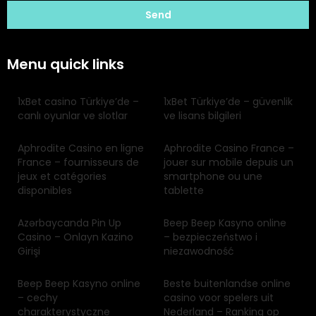
Send
Menu quick links
1xBet casino Türkiye’de –
1xBet Türkiye’de – güvenlik
canlı oyunlar ve slotlar
ve lisans bilgileri
Aphrodite Casino en ligne
Aphrodite Casino France –
France – fournisseurs de
jouer sur mobile depuis un
jeux et catégories
smartphone ou une
disponibles
tablette
Azərbaycanda Pin Up
Beep Beep Kasyno online
Casino – Onlayn Kazino
– bezpieczeństwo i
Girişi
niezawodność
Beep Beep Kasyno online
Beste buitenlandse online
– cechy
casino voor spelers uit
charakterystyczne
Nederland – Ranking op