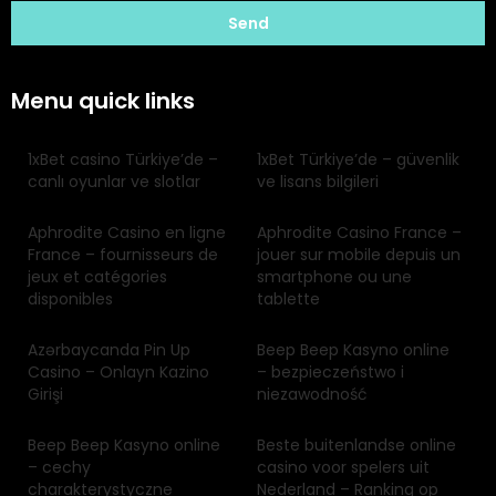
Send
Menu quick links
1xBet casino Türkiye’de –
1xBet Türkiye’de – güvenlik
canlı oyunlar ve slotlar
ve lisans bilgileri
Aphrodite Casino en ligne
Aphrodite Casino France –
France – fournisseurs de
jouer sur mobile depuis un
jeux et catégories
smartphone ou une
disponibles
tablette
Azərbaycanda Pin Up
Beep Beep Kasyno online
Casino – Onlayn Kazino
– bezpieczeństwo i
Girişi
niezawodność
Beep Beep Kasyno online
Beste buitenlandse online
– cechy
casino voor spelers uit
charakterystyczne
Nederland – Ranking op