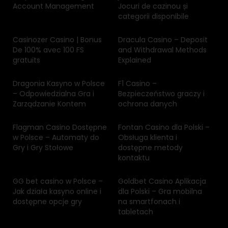
Account Management
Jocuri de cazinou și
categorii disponibile
Casinozer Casino | Bonus
Dracula Casino – Deposit
De 100% avec 100 FS
and Withdrawal Methods
gratuits
Explained
Dragonia Kasyno w Polsce
F1 Casino –
– Odpowiedzialna Gra i
Bezpieczeństwo graczy i
Zarządzanie Kontem
ochrona danych
Flagman Casino Dostępne
Fontan Casino dla Polski –
w Polsce – Automaty do
Obsługa klienta i
Gry i Gry Stołowe
dostępne metody
kontaktu
GG bet casino w Polsce –
Goldbet Casino Aplikacja
Jak działa kasyno online i
dla Polski – Gra mobilna
dostępne opcje gry
na smartfonach i
tabletach