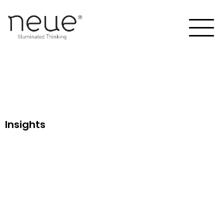
Insights