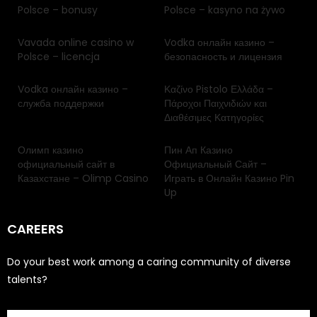
Polsce – bonusy
Polsce – kasyno na żywo
Vavada online casino w
Vodka онлайн казино –
Polsce – licencja
безопасность и лицензия
Vodka онлайн казино –
Καζίνο Pistolo Ελλάδα –
служба поддержки
Πάροχοι Παιχνιδιών και
Διαθέσιμες Κατηγορίες
Олимп казино
Пин Ап Казино
официальный сайт в
Официальный Сайт –
Казахстане – Olimp Casino
Играть в Онлайн Казино Pin
Up
CAREERS
Do your best work among a caring community of diverse
talents?