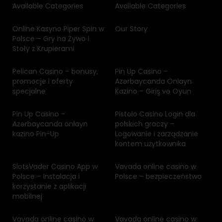
Available Categories
Available Categories
Online Kasyno Piper Spin w
Our Story
Polsce – Gry na Żywo i
Stoły z Krupierami
Pelican Casino – bonusy,
Pin Up Casino –
promocje i oferty
Azərbaycanda Onlayn
specjalne
Kazino – Giriş və Oyun
Pin Up Casino –
Pistolo Casino Login dla
Azərbaycanda onlayn
polskich graczy –
kazino Pin-Up
Logowanie i zarządzanie
kontem użytkownika
SlotsVader Casino App w
Vavada online casino w
Polsce – Instalacja i
Polsce – bezpieczeństwo
korzystanie z aplikacji
mobilnej
Vavada online casino w
Vavada online casino w