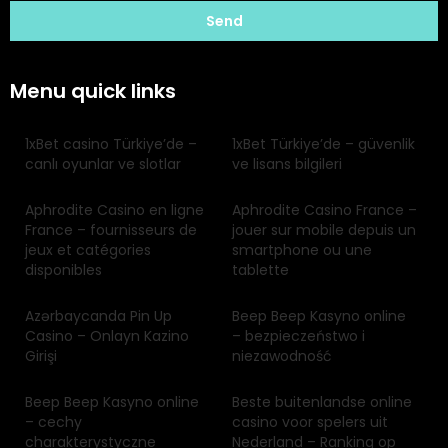
Send
Menu quick links
1xBet casino Türkiye’de –
1xBet Türkiye’de – güvenlik
canlı oyunlar ve slotlar
ve lisans bilgileri
Aphrodite Casino en ligne
Aphrodite Casino France –
France – fournisseurs de
jouer sur mobile depuis un
jeux et catégories
smartphone ou une
disponibles
tablette
Azərbaycanda Pin Up
Beep Beep Kasyno online
Casino – Onlayn Kazino
– bezpieczeństwo i
Girişi
niezawodność
Beep Beep Kasyno online
Beste buitenlandse online
– cechy
casino voor spelers uit
charakterystyczne
Nederland – Ranking op