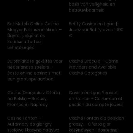
basis van veiligheid en
betrouwbaarheid
Bet Match Online Casino
Betify Casino en Ligne |
Magyar Felhasználóknak –
Jouez sur Betify avec 1000
Ügyfélszolgálat és
€
Kapcsolattartási
Lehetőségek
Buitenlandse goksites voor
Casino Dracula – Game
Nederlandse spelers –
Providers and Available
Beste online casino’s met
Casino Categories
een groot spelaanbod
Casino Dragonia z Ofertą
Casino en ligne Yonibet
na Polskę – Bonusy,
en France – Connexion et
Promocje i Nagrody
gestion du compte joueur
Casino Fontan –
Casino Fontan dla polskich
Automaty do gier gry
graczy – Oferta gier
stołowe i kasyno na żywo
kasynowych i dostępne