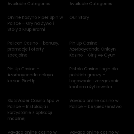
Available Categories
Available Categories
Online Kasyno Piper Spin w
Our Story
Polsce – Gry na Żywo i
Stoły z Krupierami
Pelican Casino – bonusy,
Pin Up Casino –
promocje i oferty
Azərbaycanda Onlayn
specjalne
Kazino – Giriş və Oyun
Pin Up Casino –
Pistolo Casino Login dla
Azərbaycanda onlayn
polskich graczy –
kazino Pin-Up
Logowanie i zarządzanie
kontem użytkownika
SlotsVader Casino App w
Vavada online casino w
Polsce – Instalacja i
Polsce – bezpieczeństwo
korzystanie z aplikacji
mobilnej
Vavada online casino w
Vavada online casino w