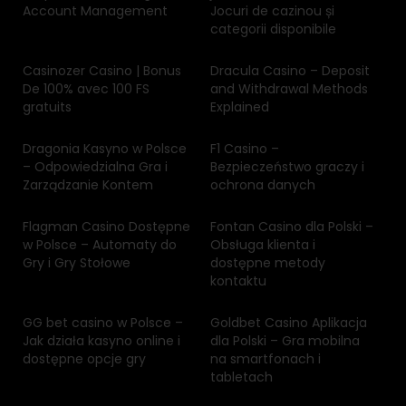
Account Management
Jocuri de cazinou și
categorii disponibile
Casinozer Casino | Bonus
Dracula Casino – Deposit
De 100% avec 100 FS
and Withdrawal Methods
gratuits
Explained
Dragonia Kasyno w Polsce
F1 Casino –
– Odpowiedzialna Gra i
Bezpieczeństwo graczy i
Zarządzanie Kontem
ochrona danych
Flagman Casino Dostępne
Fontan Casino dla Polski –
w Polsce – Automaty do
Obsługa klienta i
Gry i Gry Stołowe
dostępne metody
kontaktu
GG bet casino w Polsce –
Goldbet Casino Aplikacja
Jak działa kasyno online i
dla Polski – Gra mobilna
dostępne opcje gry
na smartfonach i
tabletach